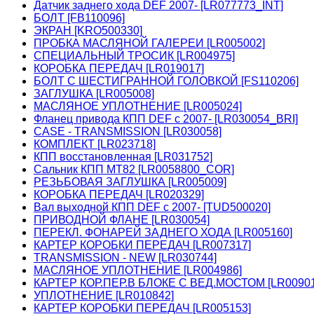
Датчик заднего хода DEF 2007- [LR077773_INT]
БОЛТ [FB110096]
ЭКРАН [KRO500330]
ПРОБКА МАСЛЯНОЙ ГАЛЕРЕИ [LR005002]
СПЕЦИАЛЬНЫЙ ТРОСИК [LR004975]
КОРОБКА ПЕРЕДАЧ [LR019017]
БОЛТ С ШЕСТИГРАННОЙ ГОЛОВКОЙ [FS110206]
ЗАГЛУШКА [LR005008]
МАСЛЯНОЕ УПЛОТНЕНИЕ [LR005024]
Фланец привода КПП DEF c 2007- [LR030054_BRI]
CASE - TRANSMISSION [LR030058]
КОМПЛЕКТ [LR023718]
КПП восстановленная [LR031752]
Сальник КПП МТ82 [LR0058800_COR]
РЕЗЬБОВАЯ ЗАГЛУШКА [LR005009]
КОРОБКА ПЕРЕДАЧ [LR020329]
Вал выходной КПП DEF c 2007- [TUD500020]
ПРИВОДНОЙ ФЛАНЕ [LR030054]
ПЕРЕКЛ. ФОНАРЕЙ ЗАДНЕГО ХОДА [LR005160]
КАРТЕР КОРОБКИ ПЕРЕДАЧ [LR007317]
TRANSMISSION - NEW [LR030744]
МАСЛЯНОЕ УПЛОТНЕНИЕ [LR004986]
КАРТЕР КОР.ПЕР.В БЛОКЕ С ВЕД.МОСТОМ [LR00901
УПЛОТНЕНИЕ [LR010842]
КАРТЕР КОРОБКИ ПЕРЕДАЧ [LR005153]