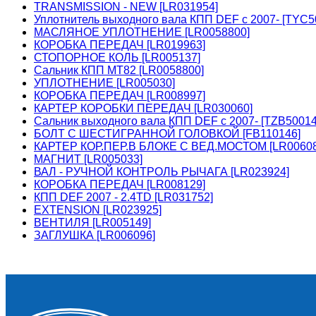
TRANSMISSION - NEW [LR031954]
Уплотнитель выходного вала КПП DEF c 2007- [TYC5
МАСЛЯНОЕ УПЛОТНЕНИЕ [LR0058800]
КОРОБКА ПЕРЕДАЧ [LR019963]
СТОПОРНОЕ КОЛЬ [LR005137]
Сальник КПП МТ82 [LR0058800]
УПЛОТНЕНИЕ [LR005030]
КОРОБКА ПЕРЕДАЧ [LR008997]
КАРТЕР КОРОБКИ ПЕРЕДАЧ [LR030060]
Сальник выходного вала КПП DEF c 2007- [TZB50014
БОЛТ С ШЕСТИГРАННОЙ ГОЛОВКОЙ [FB110146]
КАРТЕР КОР.ПЕР.В БЛОКЕ С ВЕД.МОСТОМ [LR00608
МАГНИТ [LR005033]
ВАЛ - РУЧНОЙ КОНТРОЛЬ РЫЧАГА [LR023924]
КОРОБКА ПЕРЕДАЧ [LR008129]
КПП DEF 2007 - 2.4TD [LR031752]
EXTENSION [LR023925]
ВЕНТИЛЯ [LR005149]
ЗАГЛУШКА [LR006096]