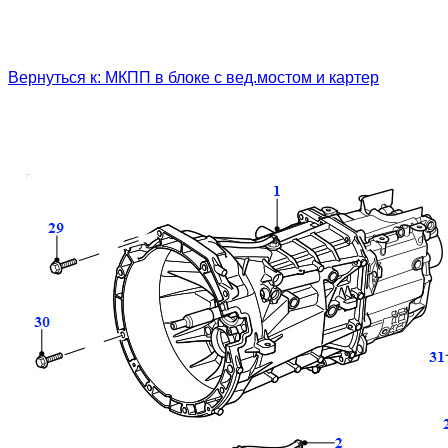
Вернуться к: МКПП в блоке с вед.мостом и картер