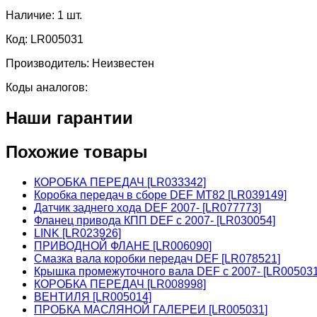
Наличие:
1 шт.
Код:
LR005031
Производитель:
Неизвестен
Коды аналогов:
Наши гарантии
Похожие товары
КОРОБКА ПЕРЕДАЧ [LR033342]
Коробка передач в сборе DEF MT82 [LR039149]
Датчик заднего хода DEF 2007- [LR077773]
Фланец привода КПП DEF c 2007- [LR030054]
LINK [LR023926]
ПРИВОДНОЙ ФЛАНЕ [LR006090]
Смазка вала коробки передач DEF [LR078521]
Крышка промежуточного вала DEF c 2007- [LR005031
КОРОБКА ПЕРЕДАЧ [LR008998]
ВЕНТИЛЯ [LR005014]
ПРОБКА МАСЛЯНОЙ ГАЛЕРЕИ [LR005031]