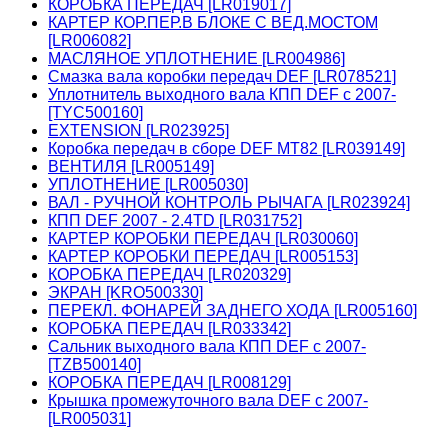
КОРОБКА ПЕРЕДАЧ [LR019017]
КАРТЕР КОР.ПЕР.В БЛОКЕ С ВЕД.МОСТОМ
[LR006082]
МАСЛЯНОЕ УПЛОТНЕНИЕ [LR004986]
Смазка вала коробки передач DEF [LR078521]
Уплотнитель выходного вала КПП DEF c 2007-
[TYC500160]
EXTENSION [LR023925]
Коробка передач в сборе DEF MT82 [LR039149]
ВЕНТИЛЯ [LR005149]
УПЛОТНЕНИЕ [LR005030]
ВАЛ - РУЧНОЙ КОНТРОЛЬ РЫЧАГА [LR023924]
КПП DEF 2007 - 2.4TD [LR031752]
КАРТЕР КОРОБКИ ПЕРЕДАЧ [LR030060]
КАРТЕР КОРОБКИ ПЕРЕДАЧ [LR005153]
КОРОБКА ПЕРЕДАЧ [LR020329]
ЭКРАН [KRO500330]
ПЕРЕКЛ. ФОНАРЕЙ ЗАДНЕГО ХОДА [LR005160]
КОРОБКА ПЕРЕДАЧ [LR033342]
Сальник выходного вала КПП DEF c 2007-
[TZB500140]
КОРОБКА ПЕРЕДАЧ [LR008129]
Крышка промежуточного вала DEF c 2007-
[LR005031]