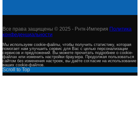
Все права защищены © 2025 - Рнтк-Империя
Политика
конфеденциальности
Мы используем cookie-файлы, чтобы получить статистику, которая
помогает нам улучшить сервис для Вас с целью персонализации
сервисов и предложений. Вы можете прочитать подробнее о cookie-
файлах или изменить настройки браузера. Продолжая пользоваться
сайтом без изменения настроек, вы даёте согласие на использование
ваших cookie-файлов.
Scroll to Top