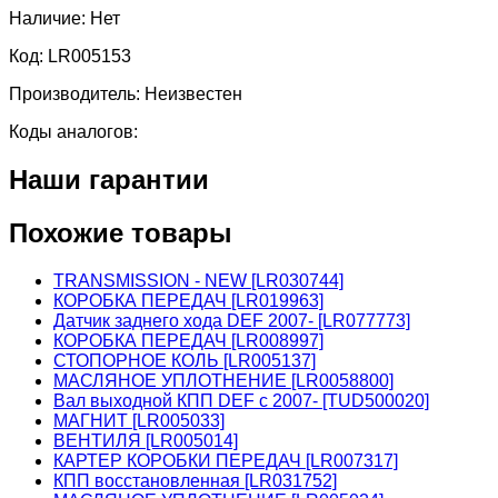
Наличие:
Нет
Код:
LR005153
Производитель:
Неизвестен
Коды аналогов:
Наши гарантии
Похожие товары
TRANSMISSION - NEW [LR030744]
КОРОБКА ПЕРЕДАЧ [LR019963]
Датчик заднего хода DEF 2007- [LR077773]
КОРОБКА ПЕРЕДАЧ [LR008997]
СТОПОРНОЕ КОЛЬ [LR005137]
МАСЛЯНОЕ УПЛОТНЕНИЕ [LR0058800]
Вал выходной КПП DEF c 2007- [TUD500020]
МАГНИТ [LR005033]
ВЕНТИЛЯ [LR005014]
КАРТЕР КОРОБКИ ПЕРЕДАЧ [LR007317]
КПП восстановленная [LR031752]