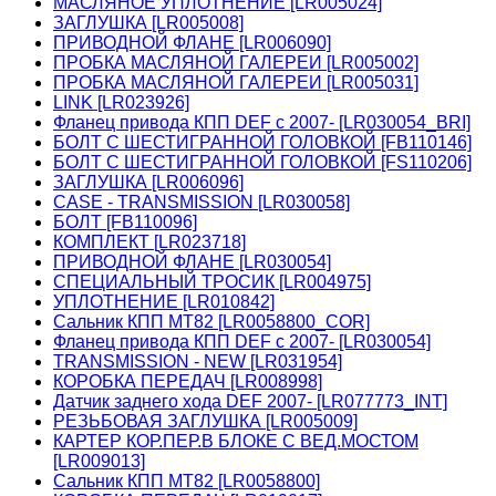
МАСЛЯНОЕ УПЛОТНЕНИЕ [LR005024]
ЗАГЛУШКА [LR005008]
ПРИВОДНОЙ ФЛАНЕ [LR006090]
ПРОБКА МАСЛЯНОЙ ГАЛЕРЕИ [LR005002]
ПРОБКА МАСЛЯНОЙ ГАЛЕРЕИ [LR005031]
LINK [LR023926]
Фланец привода КПП DEF c 2007- [LR030054_BRI]
БОЛТ С ШЕСТИГРАННОЙ ГОЛОВКОЙ [FB110146]
БОЛТ С ШЕСТИГРАННОЙ ГОЛОВКОЙ [FS110206]
ЗАГЛУШКА [LR006096]
CASE - TRANSMISSION [LR030058]
БОЛТ [FB110096]
КОМПЛЕКТ [LR023718]
ПРИВОДНОЙ ФЛАНЕ [LR030054]
СПЕЦИАЛЬНЫЙ ТРОСИК [LR004975]
УПЛОТНЕНИЕ [LR010842]
Сальник КПП МТ82 [LR0058800_COR]
Фланец привода КПП DEF c 2007- [LR030054]
TRANSMISSION - NEW [LR031954]
КОРОБКА ПЕРЕДАЧ [LR008998]
Датчик заднего хода DEF 2007- [LR077773_INT]
РЕЗЬБОВАЯ ЗАГЛУШКА [LR005009]
КАРТЕР КОР.ПЕР.В БЛОКЕ С ВЕД.МОСТОМ
[LR009013]
Сальник КПП МТ82 [LR0058800]