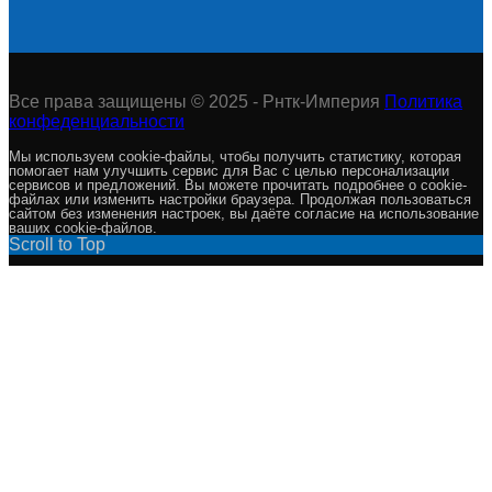
Все права защищены © 2025 - Рнтк-Империя
Политика
конфеденциальности
Мы используем cookie-файлы, чтобы получить статистику, которая
помогает нам улучшить сервис для Вас с целью персонализации
сервисов и предложений. Вы можете прочитать подробнее о cookie-
файлах или изменить настройки браузера. Продолжая пользоваться
сайтом без изменения настроек, вы даёте согласие на использование
ваших cookie-файлов.
Scroll to Top