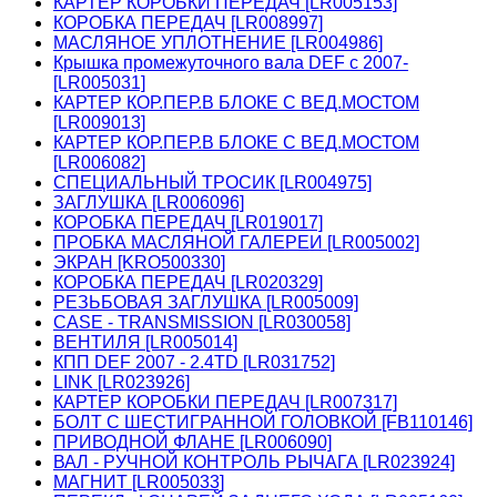
КАРТЕР КОРОБКИ ПЕРЕДАЧ [LR005153]
КОРОБКА ПЕРЕДАЧ [LR008997]
МАСЛЯНОЕ УПЛОТНЕНИЕ [LR004986]
Крышка промежуточного вала DEF c 2007-
[LR005031]
КАРТЕР КОР.ПЕР.В БЛОКЕ С ВЕД.МОСТОМ
[LR009013]
КАРТЕР КОР.ПЕР.В БЛОКЕ С ВЕД.МОСТОМ
[LR006082]
СПЕЦИАЛЬНЫЙ ТРОСИК [LR004975]
ЗАГЛУШКА [LR006096]
КОРОБКА ПЕРЕДАЧ [LR019017]
ПРОБКА МАСЛЯНОЙ ГАЛЕРЕИ [LR005002]
ЭКРАН [KRO500330]
КОРОБКА ПЕРЕДАЧ [LR020329]
РЕЗЬБОВАЯ ЗАГЛУШКА [LR005009]
CASE - TRANSMISSION [LR030058]
ВЕНТИЛЯ [LR005014]
КПП DEF 2007 - 2.4TD [LR031752]
LINK [LR023926]
КАРТЕР КОРОБКИ ПЕРЕДАЧ [LR007317]
БОЛТ С ШЕСТИГРАННОЙ ГОЛОВКОЙ [FB110146]
ПРИВОДНОЙ ФЛАНЕ [LR006090]
ВАЛ - РУЧНОЙ КОНТРОЛЬ РЫЧАГА [LR023924]
МАГНИТ [LR005033]