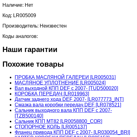
Наличие:
Нет
Код:
LR005009
Производитель:
Неизвестен
Коды аналогов:
Наши гарантии
Похожие товары
ПРОБКА МАСЛЯНОЙ ГАЛЕРЕИ [LR005031]
МАСЛЯНОЕ УПЛОТНЕНИЕ [LR005024]
Вал выходной КПП DEF c 2007- [TUD500020]
КОРОБКА ПЕРЕДАЧ [LR019963]
Датчик заднего хода DEF 2007- [LR077773_INT]
Смазка вала коробки передач DEF [LR078521]
Сальник выходного вала КПП DEF c 2007-
[TZB500140]
Сальник КПП МТ82 [LR0058800_COR]
СТОПОРНОЕ КОЛЬ [LR005137]
Фланец привода КПП DEF c 2007- [LR030054_BRI]