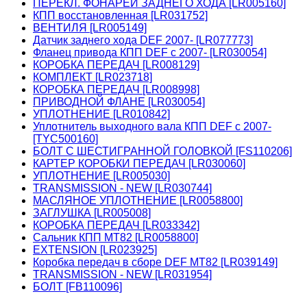
ПЕРЕКЛ. ФОНАРЕЙ ЗАДНЕГО ХОДА [LR005160]
КПП восстановленная [LR031752]
ВЕНТИЛЯ [LR005149]
Датчик заднего хода DEF 2007- [LR077773]
Фланец привода КПП DEF c 2007- [LR030054]
КОРОБКА ПЕРЕДАЧ [LR008129]
КОМПЛЕКТ [LR023718]
КОРОБКА ПЕРЕДАЧ [LR008998]
ПРИВОДНОЙ ФЛАНЕ [LR030054]
УПЛОТНЕНИЕ [LR010842]
Уплотнитель выходного вала КПП DEF c 2007-
[TYC500160]
БОЛТ С ШЕСТИГРАННОЙ ГОЛОВКОЙ [FS110206]
КАРТЕР КОРОБКИ ПЕРЕДАЧ [LR030060]
УПЛОТНЕНИЕ [LR005030]
TRANSMISSION - NEW [LR030744]
МАСЛЯНОЕ УПЛОТНЕНИЕ [LR0058800]
ЗАГЛУШКА [LR005008]
КОРОБКА ПЕРЕДАЧ [LR033342]
Сальник КПП МТ82 [LR0058800]
EXTENSION [LR023925]
Коробка передач в сборе DEF MT82 [LR039149]
TRANSMISSION - NEW [LR031954]
БОЛТ [FB110096]