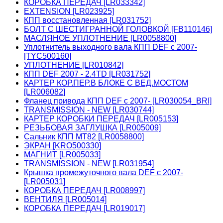
КОРОБКА ПЕРЕДАЧ [LR033342]
EXTENSION [LR023925]
КПП восстановленная [LR031752]
БОЛТ С ШЕСТИГРАННОЙ ГОЛОВКОЙ [FB110146]
МАСЛЯНОЕ УПЛОТНЕНИЕ [LR0058800]
Уплотнитель выходного вала КПП DEF c 2007-
[TYC500160]
УПЛОТНЕНИЕ [LR010842]
КПП DEF 2007 - 2.4TD [LR031752]
КАРТЕР КОР.ПЕР.В БЛОКЕ С ВЕД.МОСТОМ
[LR006082]
Фланец привода КПП DEF c 2007- [LR030054_BRI]
TRANSMISSION - NEW [LR030744]
КАРТЕР КОРОБКИ ПЕРЕДАЧ [LR005153]
РЕЗЬБОВАЯ ЗАГЛУШКА [LR005009]
Сальник КПП МТ82 [LR0058800]
ЭКРАН [KRO500330]
МАГНИТ [LR005033]
TRANSMISSION - NEW [LR031954]
Крышка промежуточного вала DEF c 2007-
[LR005031]
КОРОБКА ПЕРЕДАЧ [LR008997]
ВЕНТИЛЯ [LR005014]
КОРОБКА ПЕРЕДАЧ [LR019017]