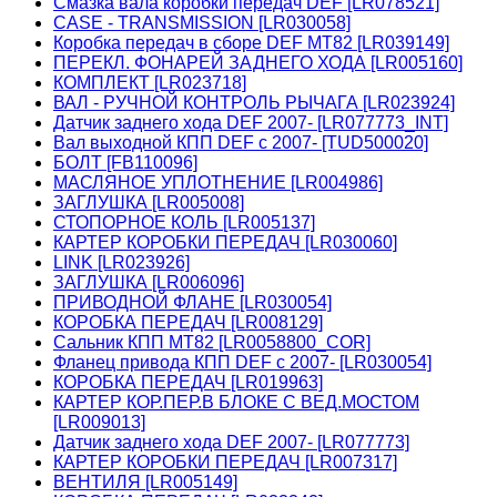
Смазка вала коробки передач DEF [LR078521]
CASE - TRANSMISSION [LR030058]
Коробка передач в сборе DEF MT82 [LR039149]
ПЕРЕКЛ. ФОНАРЕЙ ЗАДНЕГО ХОДА [LR005160]
КОМПЛЕКТ [LR023718]
ВАЛ - РУЧНОЙ КОНТРОЛЬ РЫЧАГА [LR023924]
Датчик заднего хода DEF 2007- [LR077773_INT]
Вал выходной КПП DEF c 2007- [TUD500020]
БОЛТ [FB110096]
МАСЛЯНОЕ УПЛОТНЕНИЕ [LR004986]
ЗАГЛУШКА [LR005008]
СТОПОРНОЕ КОЛЬ [LR005137]
КАРТЕР КОРОБКИ ПЕРЕДАЧ [LR030060]
LINK [LR023926]
ЗАГЛУШКА [LR006096]
ПРИВОДНОЙ ФЛАНЕ [LR030054]
КОРОБКА ПЕРЕДАЧ [LR008129]
Сальник КПП МТ82 [LR0058800_COR]
Фланец привода КПП DEF c 2007- [LR030054]
КОРОБКА ПЕРЕДАЧ [LR019963]
КАРТЕР КОР.ПЕР.В БЛОКЕ С ВЕД.МОСТОМ
[LR009013]
Датчик заднего хода DEF 2007- [LR077773]
КАРТЕР КОРОБКИ ПЕРЕДАЧ [LR007317]
ВЕНТИЛЯ [LR005149]