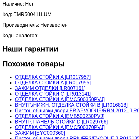
Наличие:
Нет
Код:
EMR500411LUM
Производитель:
Неизвестен
Коды аналогов:
Наши гарантии
Похожие товары
ОТДЕЛКА СТОЙКИ A [LR017957]
ОТДЕЛКА СТОЙКИ A [LR017955]
ЗАЖИМ ОТДЕЛКИ [LR007161]
ОТДЕЛКА СТОЙКИ C [LR013141]
ОТДЕЛКА СТОЙКИ A [EMC500350PVJ]
ВНУТР./НИЖН. ОТДЕЛКА СТОЙКИ B [LR016818]
Пистон обшивки двери FR2/EVOQUE/RRN 2013- [LR0
ОТДЕЛКА СТОЙКИ A [EMB500230PVJ]
ВНУТР. ПАНЕЛЬ СТОЙКИ D [LR029766]
ОТДЕЛКА СТОЙКИ A [EMC500370PVJ]
ЗАЖИМ [EYC000360]
Пистон обшивки двери RRN/FR2/EVOQUE [LR01313