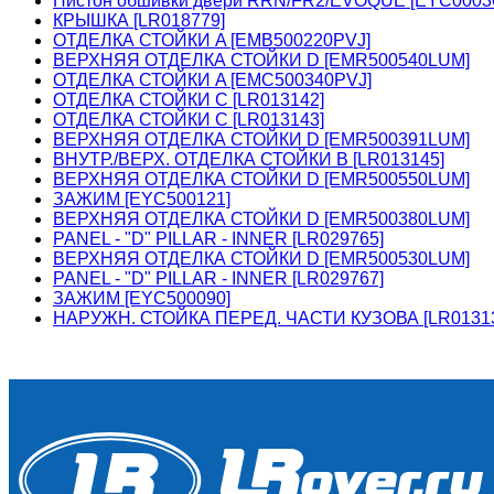
Пистон обшивки двери RRN/FR2/EVOQUE [EYC0003
КРЫШКА [LR018779]
ОТДЕЛКА СТОЙКИ A [EMB500220PVJ]
ВЕРХНЯЯ ОТДЕЛКА СТОЙКИ D [EMR500540LUM]
ОТДЕЛКА СТОЙКИ A [EMC500340PVJ]
ОТДЕЛКА СТОЙКИ C [LR013142]
ОТДЕЛКА СТОЙКИ C [LR013143]
ВЕРХНЯЯ ОТДЕЛКА СТОЙКИ D [EMR500391LUM]
ВНУТР./ВЕРХ. ОТДЕЛКА СТОЙКИ B [LR013145]
ВЕРХНЯЯ ОТДЕЛКА СТОЙКИ D [EMR500550LUM]
ЗАЖИМ [EYC500121]
ВЕРХНЯЯ ОТДЕЛКА СТОЙКИ D [EMR500380LUM]
PANEL - "D" PILLAR - INNER [LR029765]
ВЕРХНЯЯ ОТДЕЛКА СТОЙКИ D [EMR500530LUM]
PANEL - "D" PILLAR - INNER [LR029767]
ЗАЖИМ [EYC500090]
НАРУЖН. СТОЙКА ПЕРЕД. ЧАСТИ КУЗОВА [LR0131