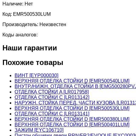
Наличие:
Нет
Код:
EMR500530LUM
Производитель:
Неизвестен
Коды аналогов:
Наши гарантии
Похожие товары
ВИНТ [EYP000030]
ВЕРХНЯЯ ОТДЕЛКА СТОЙКИ D [EMR500540LUM]
ВНУТР./НИЖН. ОТДЕЛКА СТОЙКИ B [EMG500280PVJ
ОТДЕЛКА СТОЙКИ A [LR017958]
ОТДЕЛКА СТОЙКИ C [LR013142]
НАРУЖН. СТОЙКА ПЕРЕД. ЧАСТИ КУЗОВА [LR0131
ВЕРХНЯЯ ОТДЕЛКА СТОЙКИ D [EMR500530LUM]
ОТДЕЛКА СТОЙКИ C [LR013141]
ВЕРХНЯЯ ОТДЕЛКА СТОЙКИ D [EMR500380LUM]
ВЕРХНЯЯ ОТДЕЛКА СТОЙКИ D [EMR500401LUM]
ЗАЖИМ [EYC106710]
Пистон обшивки двери RRN/FR2/EVOQUE [EYC0003