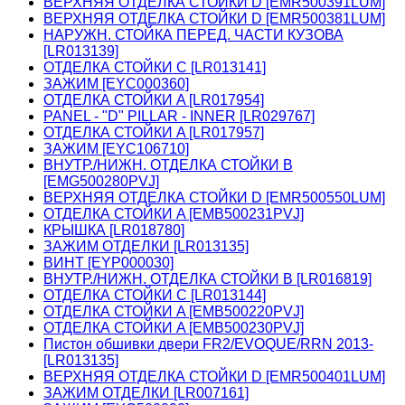
ВЕРХНЯЯ ОТДЕЛКА СТОЙКИ D [EMR500391LUM]
ВЕРХНЯЯ ОТДЕЛКА СТОЙКИ D [EMR500381LUM]
НАРУЖН. СТОЙКА ПЕРЕД. ЧАСТИ КУЗОВА
[LR013139]
ОТДЕЛКА СТОЙКИ C [LR013141]
ЗАЖИМ [EYC000360]
ОТДЕЛКА СТОЙКИ A [LR017954]
PANEL - "D" PILLAR - INNER [LR029767]
ОТДЕЛКА СТОЙКИ A [LR017957]
ЗАЖИМ [EYC106710]
ВНУТР./НИЖН. ОТДЕЛКА СТОЙКИ B
[EMG500280PVJ]
ВЕРХНЯЯ ОТДЕЛКА СТОЙКИ D [EMR500550LUM]
ОТДЕЛКА СТОЙКИ A [EMB500231PVJ]
КРЫШКА [LR018780]
ЗАЖИМ ОТДЕЛКИ [LR013135]
ВИНТ [EYP000030]
ВНУТР./НИЖН. ОТДЕЛКА СТОЙКИ B [LR016819]
ОТДЕЛКА СТОЙКИ C [LR013144]
ОТДЕЛКА СТОЙКИ A [EMB500220PVJ]
ОТДЕЛКА СТОЙКИ A [EMB500230PVJ]
Пистон обшивки двери FR2/EVOQUE/RRN 2013-
[LR013135]
ВЕРХНЯЯ ОТДЕЛКА СТОЙКИ D [EMR500401LUM]
ЗАЖИМ ОТДЕЛКИ [LR007161]