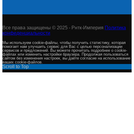
Все права защищены © 2025 - Рнтк-Империя
Политика
конфеденциальности
Мы используем cookie-файлы, чтобы получить статистику, которая
помогает нам улучшить сервис для Вас с целью персонализации
сервисов и предложений. Вы можете прочитать подробнее о cookie-
файлах или изменить настройки браузера. Продолжая пользоваться
сайтом без изменения настроек, вы даёте согласие на использование
ваших cookie-файлов.
Scroll to Top