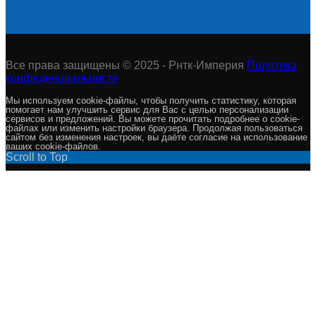
Все права защищены © 2025 - Рнтк-Империя
Политика
конфеденциальности
Мы используем cookie-файлы, чтобы получить статистику, которая
помогает нам улучшить сервис для Вас с целью персонализации
сервисов и предложений. Вы можете прочитать подробнее о cookie-
файлах или изменить настройки браузера. Продолжая пользоваться
сайтом без изменения настроек, вы даёте согласие на использование
ваших cookie-файлов.
Scroll to Top