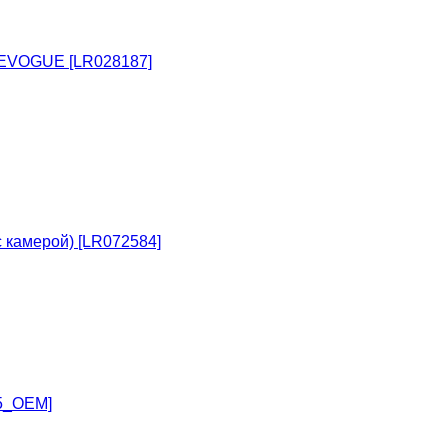
 EVOGUE [LR028187]
 камерой) [LR072584]
5_OEM]