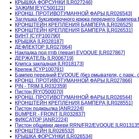
КРЫШКА ФОРСУНКИ [LR027246]
ЗАЖИМ [EYC500121]
КРОНШ. ПРОТИВОТУМАННОЙ ФАРЫ [LR026543]
Заглушка буксиривочного крюка переднего бампера
КРОНШТЕЙН КРЕПЛЕНИЯ БАМПЕРА [LR026525]
КРОНШТЕЙН КРЕПЛЕНИЯ БАМПЕРА [LR026531]
ВИНТ [CYP100790]
КРЫШКА [LR028187]
ДЕФЛЕКТОР [LR027864]
Накладка под птф (левая) EVOQUE [LR027867]
ДЕРЖАТЕЛЬ [LR006719]
Клипса закладная [LR018173]
Крепеж [CYP100791]
Бампер передний EVOQUE (без омывателя, с парк., с
КРОНШ. ПРОТИВОТУМАННОЙ ФАРЫ [LR027866]
PIN - TRIM [LR032359]
Пистон [RYQ500070]
КРОНШ. ПРОТИВОТУМАННОЙ ФАРЫ [LR026544]
КРОНШТЕЙН КРЕПЛЕНИЯ БАМПЕРА [LR028551]
Пистон подкрылка [ANR2224]
BUMPER - FRONT [LR032837]
ФИКСАТОР [ANR2224]
Пистон обшивки двери RRN/FR2/EVOQUE [LR01313
КРОНШТЕЙН [LR026532]
КРЫШКА ФОРСУНКИ [LR026534]