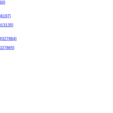
60]
6197]
13135]
R027864]
027865]