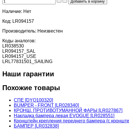
Наличие:
Нет
Код:
LR094157
Производитель:
Неизвестен
Коды аналогов:
LR038530
LR094157_SAL
LR094157_USE
LRL77831501_SAILING
Наши гарантии
Похожие товары
СПЕ [DYQ100320]
BUMPER - FRONT [LR028340]
КРОНШ. ПРОТИВОТУМАННОЙ ФАРЫ [LR027867]
Накладка бампера левая EVOGUE [LR028551]
Кронштейн крепления переднего бампера (с кронш
БАМПЕР [LR032838]