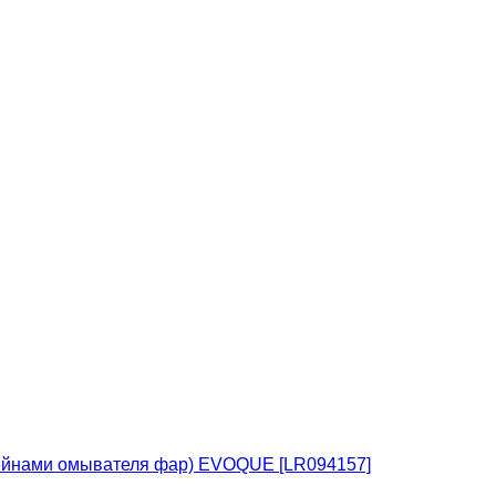
тейнами омывателя фар) EVOQUE [LR094157]