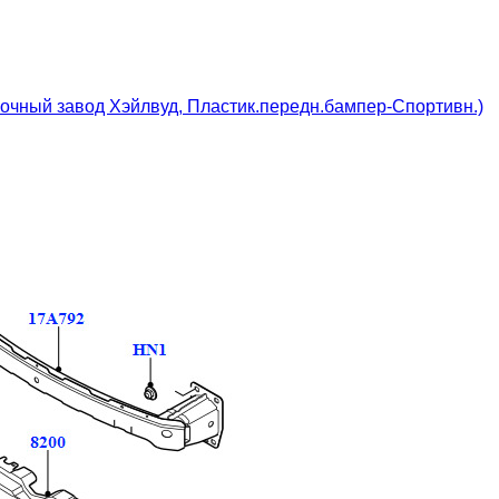
рочный завод Хэйлвуд, Пластик.передн.бампер-Спортивн.)