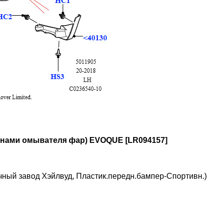
йнами омывателя фар) EVOQUE [LR094157]
ный завод Хэйлвуд, Пластик.передн.бампер-Спортивн.)