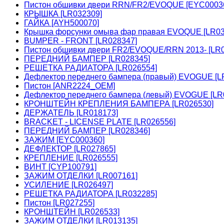
Пистон обшивки двери RRN/FR2/EVOQUE [EYC0003
КРЫШКА [LR032309]
ГАЙКА [AYH500070]
Крышка форсунки омыва фар правая EVOQUE [LR03
BUMPER - FRONT [LR028347]
Пистон обшивки двери FR2/EVOQUE/RRN 2013- [LR0
ПЕРЕДНИЙ БАМПЕР [LR028345]
РЕШЕТКА РАДИАТОРА [LR026554]
Дефлектор переднего бампера (правый) EVOGUE [L
Пистон [ANR2224_OEM]
Дефлектор переднего бампера (левый) EVOGUE [LR
КРОНШТЕЙН КРЕПЛЕНИЯ БАМПЕРА [LR026530]
ДЕРЖАТЕЛЬ [LR018173]
BRACKET - LICENSE PLATE [LR026556]
ПЕРЕДНИЙ БАМПЕР [LR028346]
ЗАЖИМ [EYC000360]
ДЕФЛЕКТОР [LR027865]
КРЕПЛЕНИЕ [LR026555]
ВИНТ [CYP100791]
ЗАЖИМ ОТДЕЛКИ [LR007161]
УСИЛЕНИЕ [LR026497]
РЕШЕТКА РАДИАТОРА [LR032285]
Пистон [LR027255]
КРОНШТЕЙН [LR026533]
ЗАЖИМ ОТДЕЛКИ [LR013135]