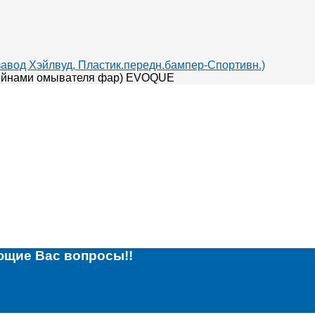
авод Хэйлвуд, Пластик.передн.бампер-Спортивн.)
тейнами омывателя фар) EVOQUE
ющие Вас вопросы!!