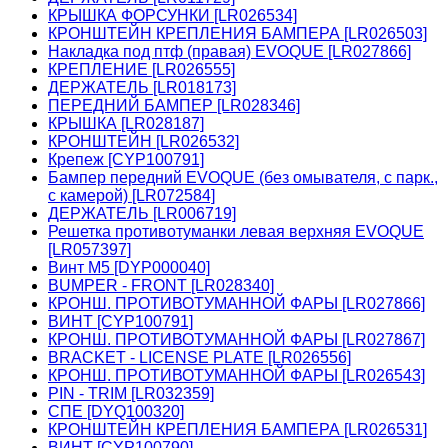
КРЫШКА ФОРСУНКИ [LR026534]
КРОНШТЕЙН КРЕПЛЕНИЯ БАМПЕРА [LR026503]
Накладка под птф (правая) EVOQUE [LR027866]
КРЕПЛЕНИЕ [LR026555]
ДЕРЖАТЕЛЬ [LR018173]
ПЕРЕДНИЙ БАМПЕР [LR028346]
КРЫШКА [LR028187]
КРОНШТЕЙН [LR026532]
Крепеж [CYP100791]
Бампер передний EVOQUE (без омывателя, с парк.,
с камерой) [LR072584]
ДЕРЖАТЕЛЬ [LR006719]
Решетка противотуманки левая верхняя EVOQUE
[LR057397]
Винт М5 [DYP000040]
BUMPER - FRONT [LR028340]
КРОНШ. ПРОТИВОТУМАННОЙ ФАРЫ [LR027866]
ВИНТ [CYP100791]
КРОНШ. ПРОТИВОТУМАННОЙ ФАРЫ [LR027867]
BRACKET - LICENSE PLATE [LR026556]
КРОНШ. ПРОТИВОТУМАННОЙ ФАРЫ [LR026543]
PIN - TRIM [LR032359]
СПЕ [DYQ100320]
КРОНШТЕЙН КРЕПЛЕНИЯ БАМПЕРА [LR026531]
ВИНТ [CYP100790]