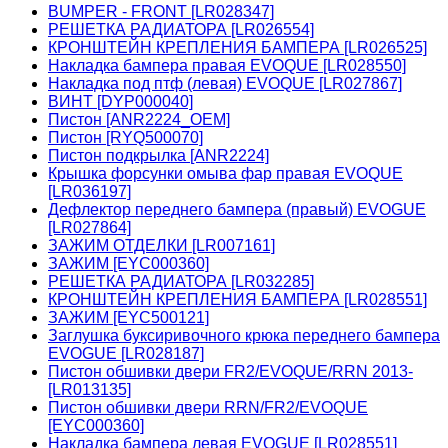
BUMPER - FRONT [LR028347]
РЕШЕТКА РАДИАТОРА [LR026554]
КРОНШТЕЙН КРЕПЛЕНИЯ БАМПЕРА [LR026525]
Накладка бампера правая EVOQUE [LR028550]
Накладка под птф (левая) EVOQUE [LR027867]
ВИНТ [DYP000040]
Пистон [ANR2224_OEM]
Пистон [RYQ500070]
Пистон подкрылка [ANR2224]
Крышка форсунки омыва фар правая EVOQUE
[LR036197]
Дефлектор переднего бампера (правый) EVOGUE
[LR027864]
ЗАЖИМ ОТДЕЛКИ [LR007161]
ЗАЖИМ [EYC000360]
РЕШЕТКА РАДИАТОРА [LR032285]
КРОНШТЕЙН КРЕПЛЕНИЯ БАМПЕРА [LR028551]
ЗАЖИМ [EYC500121]
Заглушка буксиривочного крюка переднего бампера
EVOGUE [LR028187]
Пистон обшивки двери FR2/EVOQUE/RRN 2013-
[LR013135]
Пистон обшивки двери RRN/FR2/EVOQUE
[EYC000360]
Накладка бампера левая EVOGUE [LR028551]