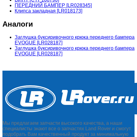
ПЕРЕДНИЙ БАМПЕР [LR028345]
Клипса закладная [LR018173]
Аналоги
Заглушка буксиривочного крюка переднего бампера
EVOGUE [LR028187]
Заглушка буксиривочного крюка переднего бампера
EVOGUE [LR028187]
Мы предлагаем запчасти высокого качества, а наши
специалисты знают все о запчастях Land Rover и смогут
подобрать Вам качественный продукт за минимальную