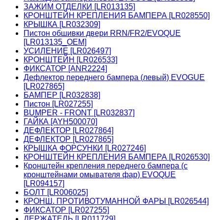
ЗАЖИМ ОТДЕЛКИ [LR013135]
КРОНШТЕЙН КРЕПЛЕНИЯ БАМПЕРА [LR028550]
КРЫШКА [LR032309]
Пистон обшивки двери RRN/FR2/EVOQUE
[LR013135_OEM]
УСИЛЕНИЕ [LR026497]
КРОНШТЕЙН [LR026533]
ФИКСАТОР [ANR2224]
Дефлектор переднего бампера (левый) EVOGUE
[LR027865]
БАМПЕР [LR032838]
Пистон [LR027255]
BUMPER - FRONT [LR032837]
ГАЙКА [AYH500070]
ДЕФЛЕКТОР [LR027864]
ДЕФЛЕКТОР [LR027865]
КРЫШКА ФОРСУНКИ [LR027246]
КРОНШТЕЙН КРЕПЛЕНИЯ БАМПЕРА [LR026530]
Кронштейн крепления переднего бампера (с
кронштейнами омывателя фар) EVOQUE
[LR094157]
БОЛТ [LR006025]
КРОНШ. ПРОТИВОТУМАННОЙ ФАРЫ [LR026544]
ФИКСАТОР [LR027255]
ДЕРЖАТЕЛЬ [LR011729]