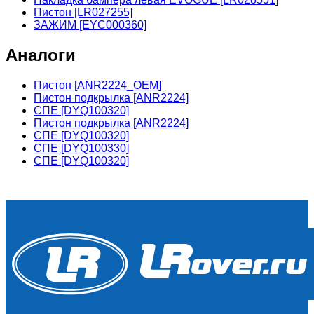
Пистон [LR027255]
ЗАЖИМ [EYC000360]
Аналоги
Пистон [ANR2224_OEM]
Пистон подкрылка [ANR2224]
СПЕ [DYQ100320]
Пистон подкрылка [ANR2224]
СПЕ [DYQ100320]
СПЕ [DYQ100330]
СПЕ [DYQ100320]