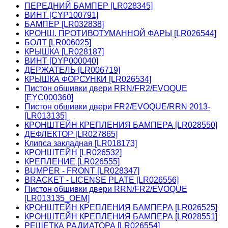
ПЕРЕДНИЙ БАМПЕР [LR028345]
ВИНТ [CYP100791]
БАМПЕР [LR032838]
КРОНШ. ПРОТИВОТУМАННОЙ ФАРЫ [LR026544]
БОЛТ [LR006025]
КРЫШКА [LR028187]
ВИНТ [DYP000040]
ДЕРЖАТЕЛЬ [LR006719]
КРЫШКА ФОРСУНКИ [LR026534]
Пистон обшивки двери RRN/FR2/EVOQUE
[EYC000360]
Пистон обшивки двери FR2/EVOQUE/RRN 2013-
[LR013135]
КРОНШТЕЙН КРЕПЛЕНИЯ БАМПЕРА [LR028550]
ДЕФЛЕКТОР [LR027865]
Клипса закладная [LR018173]
КРОНШТЕЙН [LR026532]
КРЕПЛЕНИЕ [LR026555]
BUMPER - FRONT [LR028347]
BRACKET - LICENSE PLATE [LR026556]
Пистон обшивки двери RRN/FR2/EVOQUE
[LR013135_OEM]
КРОНШТЕЙН КРЕПЛЕНИЯ БАМПЕРА [LR026525]
КРОНШТЕЙН КРЕПЛЕНИЯ БАМПЕРА [LR028551]
РЕШЕТКА РАДИАТОРА [LR026554]