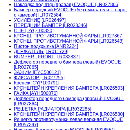
Накладка под птф (правая) EVOQUE [LR027866]
Бампер передний EVOQUE (без омывателя, с парк.,
с камерой) [LR072584]
УСИЛЕНИЕ [LR026497]
ПЕРЕДНИЙ БАМПЕР [LR028346]
СПЕ [DYQ100320]
КРОНШ. ПРОТИВОТУМАННОЙ ФАРЫ [LR027867]
КРОНШ. ПРОТИВОТУМАННОЙ ФАРЫ [LR026543]
Пистон подкрылка [ANR2224]
ДЕРЖАТЕЛЬ [LR011729]
BUMPER - FRONT [LR032837]
Дефлектор переднего бампера (левый) EVOGUE
[LR027865]
ЗАЖИМ [EYC500121]
ФИКСАТОР [LR027255]
Крепеж [CYP100791]
КРОНШТЕЙН КРЕПЛЕНИЯ БАМПЕРА [LR026503]
ГАЙКА [AYH500070]
Дефлектор переднего бампера (правый) EVOGUE
[LR027864]
РЕШЕТКА РАДИАТОРА [LR032285]
КРОНШТЕЙН КРЕПЛЕНИЯ БАМПЕРА [LR026530]
Решетка противотуманки левая верхняя EVOQUE
[LR057397]
Накладка бампера левая EVOGUE [LR028551]