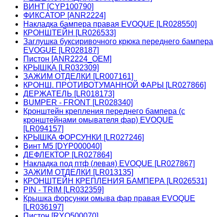
ВИНТ [CYP100790]
ФИКСАТОР [ANR2224]
Накладка бампера правая EVOQUE [LR028550]
КРОНШТЕЙН [LR026533]
Заглушка буксиривочного крюка переднего бампера
EVOGUE [LR028187]
Пистон [ANR2224_OEM]
КРЫШКА [LR032309]
ЗАЖИМ ОТДЕЛКИ [LR007161]
КРОНШ. ПРОТИВОТУМАННОЙ ФАРЫ [LR027866]
ДЕРЖАТЕЛЬ [LR018173]
BUMPER - FRONT [LR028340]
Кронштейн крепления переднего бампера (с
кронштейнами омывателя фар) EVOQUE
[LR094157]
КРЫШКА ФОРСУНКИ [LR027246]
Винт М5 [DYP000040]
ДЕФЛЕКТОР [LR027864]
Накладка под птф (левая) EVOQUE [LR027867]
ЗАЖИМ ОТДЕЛКИ [LR013135]
КРОНШТЕЙН КРЕПЛЕНИЯ БАМПЕРА [LR026531]
PIN - TRIM [LR032359]
Крышка форсунки омыва фар правая EVOQUE
[LR036197]
Пистон [RYQ500070]