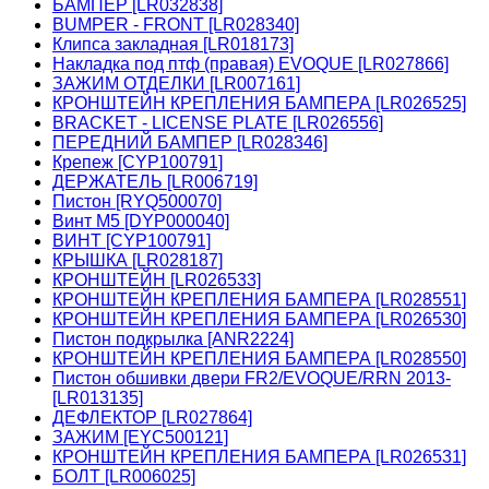
БАМПЕР [LR032838]
BUMPER - FRONT [LR028340]
Клипса закладная [LR018173]
Накладка под птф (правая) EVOQUE [LR027866]
ЗАЖИМ ОТДЕЛКИ [LR007161]
КРОНШТЕЙН КРЕПЛЕНИЯ БАМПЕРА [LR026525]
BRACKET - LICENSE PLATE [LR026556]
ПЕРЕДНИЙ БАМПЕР [LR028346]
Крепеж [CYP100791]
ДЕРЖАТЕЛЬ [LR006719]
Пистон [RYQ500070]
Винт М5 [DYP000040]
ВИНТ [CYP100791]
КРЫШКА [LR028187]
КРОНШТЕЙН [LR026533]
КРОНШТЕЙН КРЕПЛЕНИЯ БАМПЕРА [LR028551]
КРОНШТЕЙН КРЕПЛЕНИЯ БАМПЕРА [LR026530]
Пистон подкрылка [ANR2224]
КРОНШТЕЙН КРЕПЛЕНИЯ БАМПЕРА [LR028550]
Пистон обшивки двери FR2/EVOQUE/RRN 2013-
[LR013135]
ДЕФЛЕКТОР [LR027864]
ЗАЖИМ [EYC500121]
КРОНШТЕЙН КРЕПЛЕНИЯ БАМПЕРА [LR026531]
БОЛТ [LR006025]