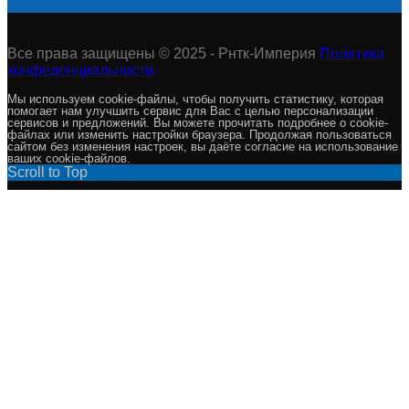
Все права защищены © 2025 - Рнтк-Империя
Политика
конфеденциальности
Мы используем cookie-файлы, чтобы получить статистику, которая
помогает нам улучшить сервис для Вас с целью персонализации
сервисов и предложений. Вы можете прочитать подробнее о cookie-
файлах или изменить настройки браузера. Продолжая пользоваться
сайтом без изменения настроек, вы даёте согласие на использование
ваших cookie-файлов.
Scroll to Top