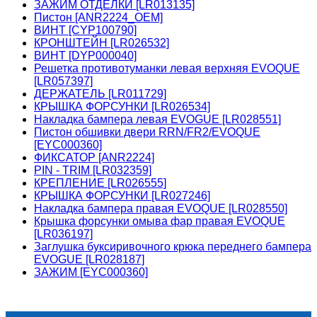
ЗАЖИМ ОТДЕЛКИ [LR013135]
Пистон [ANR2224_OEM]
ВИНТ [CYP100790]
КРОНШТЕЙН [LR026532]
ВИНТ [DYP000040]
Решетка противотуманки левая верхняя EVOQUE
[LR057397]
ДЕРЖАТЕЛЬ [LR011729]
КРЫШКА ФОРСУНКИ [LR026534]
Накладка бампера левая EVOGUE [LR028551]
Пистон обшивки двери RRN/FR2/EVOQUE
[EYC000360]
ФИКСАТОР [ANR2224]
PIN - TRIM [LR032359]
КРЕПЛЕНИЕ [LR026555]
КРЫШКА ФОРСУНКИ [LR027246]
Накладка бампера правая EVOQUE [LR028550]
Крышка форсунки омыва фар правая EVOQUE
[LR036197]
Заглушка буксиривочного крюка переднего бампера
EVOGUE [LR028187]
ЗАЖИМ [EYC000360]