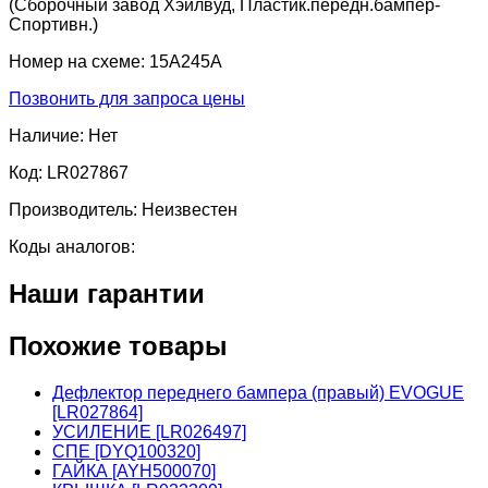
(Сборочный завод Хэйлвуд, Пластик.передн.бампер-
Спортивн.)
Номер на схеме:
15A245A
Позвонить для запроса цены
Наличие:
Нет
Код:
LR027867
Производитель:
Неизвестен
Коды аналогов:
Наши гарантии
Похожие товары
Дефлектор переднего бампера (правый) EVOGUE
[LR027864]
УСИЛЕНИЕ [LR026497]
СПЕ [DYQ100320]
ГАЙКА [AYH500070]