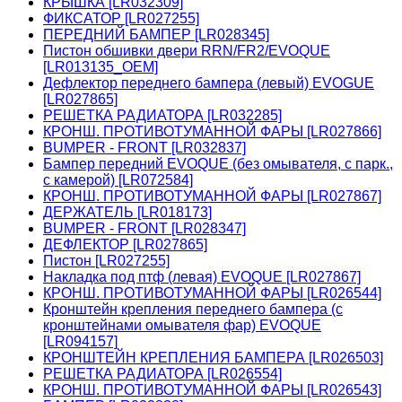
КРЫШКА [LR032309]
ФИКСАТОР [LR027255]
ПЕРЕДНИЙ БАМПЕР [LR028345]
Пистон обшивки двери RRN/FR2/EVOQUE
[LR013135_OEM]
Дефлектор переднего бампера (левый) EVOGUE
[LR027865]
РЕШЕТКА РАДИАТОРА [LR032285]
КРОНШ. ПРОТИВОТУМАННОЙ ФАРЫ [LR027866]
BUMPER - FRONT [LR032837]
Бампер передний EVOQUE (без омывателя, с парк.,
с камерой) [LR072584]
КРОНШ. ПРОТИВОТУМАННОЙ ФАРЫ [LR027867]
ДЕРЖАТЕЛЬ [LR018173]
BUMPER - FRONT [LR028347]
ДЕФЛЕКТОР [LR027865]
Пистон [LR027255]
Накладка под птф (левая) EVOQUE [LR027867]
КРОНШ. ПРОТИВОТУМАННОЙ ФАРЫ [LR026544]
Кронштейн крепления переднего бампера (с
кронштейнами омывателя фар) EVOQUE
[LR094157]
КРОНШТЕЙН КРЕПЛЕНИЯ БАМПЕРА [LR026503]
РЕШЕТКА РАДИАТОРА [LR026554]
КРОНШ. ПРОТИВОТУМАННОЙ ФАРЫ [LR026543]