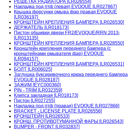
РЕШЕТКА РАДИАТОРА [LR026554]
Накладка под птф (левая) EVOQUE [LR027867]
Крышка форсунки омыва фар правая EVOQUE
[LR036197]
КРОНШТЕЙН КРЕПЛЕНИЯ БАМПЕРА [LR026530]
ДЕРЖАТЕЛЬ [LR018173]
Пистон обшивки двери FR2/EVOQUE/RRN 2013-
[LR013135]
КРОНШТЕЙН КРЕПЛЕНИЯ БАМПЕРА [LR028550]
Кронштейн крепления переднего бампера (с
кронштейнами омывателя фар) EVOQUE
[LR094157]
КРОНШТЕЙН КРЕПЛЕНИЯ БАМПЕРА [LR026531]
БОЛТ [LR006025]
Заглушка буксиривочного крюка переднего бампера
EVOGUE [LR028187]
ЗАЖИМ [EYC000360]
PIN - TRIM [LR032359]
Клипса закладная [LR018173]
Пистон [LR027255]
Накладка под птф (правая) EVOQUE [LR027866]
BRACKET - LICENSE PLATE [LR026556]
КРОНШТЕЙН [LR026533]
КРОНШ. ПРОТИВОТУМАННОЙ ФАРЫ [LR026543]
BUMPER - FRONT [LR032837]