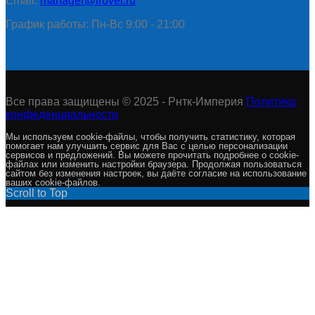
Email:
manager@lrover.ru
График работы: Пн-Вс 9:00 - 21:00
Все права защищены © 2025 - Рнтк-Империя
Политика
конфеденциальности
Мы используем cookie-файлы, чтобы получить статистику, которая
помогает нам улучшить сервис для Вас с целью персонализации
сервисов и предложений. Вы можете прочитать подробнее о cookie-
файлах или изменить настройки браузера. Продолжая пользоваться
сайтом без изменения настроек, вы даёте согласие на использование
ваших cookie-файлов.
Scroll to Top