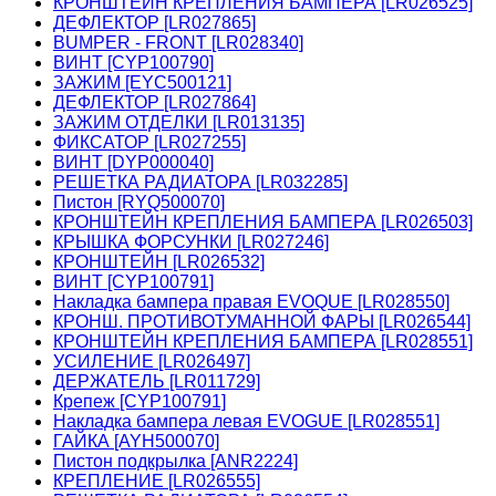
КРОНШТЕЙН КРЕПЛЕНИЯ БАМПЕРА [LR026525]
ДЕФЛЕКТОР [LR027865]
BUMPER - FRONT [LR028340]
ВИНТ [CYP100790]
ЗАЖИМ [EYC500121]
ДЕФЛЕКТОР [LR027864]
ЗАЖИМ ОТДЕЛКИ [LR013135]
ФИКСАТОР [LR027255]
ВИНТ [DYP000040]
РЕШЕТКА РАДИАТОРА [LR032285]
Пистон [RYQ500070]
КРОНШТЕЙН КРЕПЛЕНИЯ БАМПЕРА [LR026503]
КРЫШКА ФОРСУНКИ [LR027246]
КРОНШТЕЙН [LR026532]
ВИНТ [CYP100791]
Накладка бампера правая EVOQUE [LR028550]
КРОНШ. ПРОТИВОТУМАННОЙ ФАРЫ [LR026544]
КРОНШТЕЙН КРЕПЛЕНИЯ БАМПЕРА [LR028551]
УСИЛЕНИЕ [LR026497]
ДЕРЖАТЕЛЬ [LR011729]
Крепеж [CYP100791]
Накладка бампера левая EVOGUE [LR028551]
ГАЙКА [AYH500070]
Пистон подкрылка [ANR2224]
КРЕПЛЕНИЕ [LR026555]