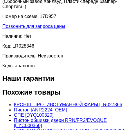
(Сборочный завод Хэйлвуд, Пластик.передн.бампер-
Спортивн.)
Номер на схеме:
17D957
Позвонить для запроса цены
Наличие:
Нет
Код:
LR028346
Производитель:
Неизвестен
Коды аналогов:
Наши гарантии
Похожие товары
КРОНШ. ПРОТИВОТУМАННОЙ ФАРЫ [LR027866]
Пистон [ANR2224_OEM]
СПЕ [DYQ100320]
Пистон обшивки двери RRN/FR2/EVOQUE
[EYC000360]