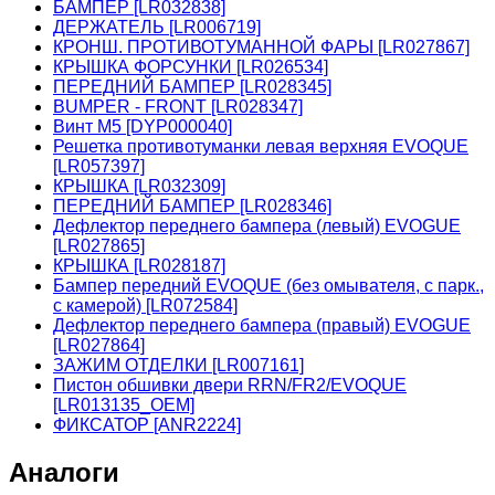
БАМПЕР [LR032838]
ДЕРЖАТЕЛЬ [LR006719]
КРОНШ. ПРОТИВОТУМАННОЙ ФАРЫ [LR027867]
КРЫШКА ФОРСУНКИ [LR026534]
ПЕРЕДНИЙ БАМПЕР [LR028345]
BUMPER - FRONT [LR028347]
Винт М5 [DYP000040]
Решетка противотуманки левая верхняя EVOQUE
[LR057397]
КРЫШКА [LR032309]
ПЕРЕДНИЙ БАМПЕР [LR028346]
Дефлектор переднего бампера (левый) EVOGUE
[LR027865]
КРЫШКА [LR028187]
Бампер передний EVOQUE (без омывателя, с парк.,
с камерой) [LR072584]
Дефлектор переднего бампера (правый) EVOGUE
[LR027864]
ЗАЖИМ ОТДЕЛКИ [LR007161]
Пистон обшивки двери RRN/FR2/EVOQUE
[LR013135_OEM]
ФИКСАТОР [ANR2224]
Аналоги