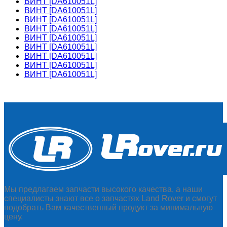
ВИНТ [DA610051L]
ВИНТ [DA610051L]
ВИНТ [DA610051L]
ВИНТ [DA610051L]
ВИНТ [DA610051L]
ВИНТ [DA610051L]
ВИНТ [DA610051L]
ВИНТ [DA610051L]
ВИНТ [DA610051L]
Мы предлагаем запчасти высокого качества, а наши
специалисты знают все о запчастях Land Rover и смогут
подобрать Вам качественный продукт за минимальную
цену.