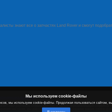
алисты знают все о запчастях Land Rover и смогут подобра
Мы используем cookie-файлы
нфеденциальности
исов, мы используем cookie-файлы. Продолжая пользоваться сайтом, в
могает нам улучшить сервис для Вас с целью персонализации сервисов 
енения настроек, вы даёте согласие на использование ваших cookie-фа
Я согласен