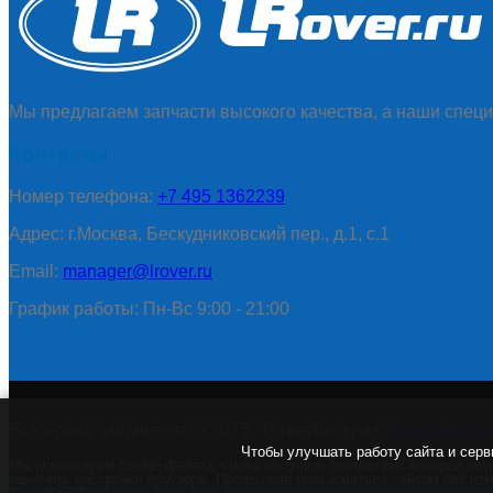
Мы предлагаем запчасти высокого качества, а наши специ
Контакты
Номер телефона:
+7 495 1362239
Адрес: г.Москва, Бескудниковский пер., д.1, с.1
Email:
manager@lrover.ru
График работы: Пн-Вс 9:00 - 21:00
Все права защищены © 2025 - Рнтк-Империя
Политика ко
Чтобы улучшать работу сайта и серв
Мы используем cookie-файлы, чтобы получить статистику, которая по
изменить настройки браузера. Продолжая пользоваться сайтом без изм