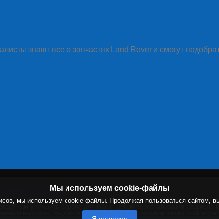
алисты знают все о запчастях Land Rover и смогут подобра
Мы используем cookie-файлы
нфеденциальности
исов, мы используем cookie-файлы. Продолжая пользоваться сайтом, в
могает нам улучшить сервис для Вас с целью персонализации сервисов 
енения настроек, вы даёте согласие на использование ваших cookie-фа
Я согласен