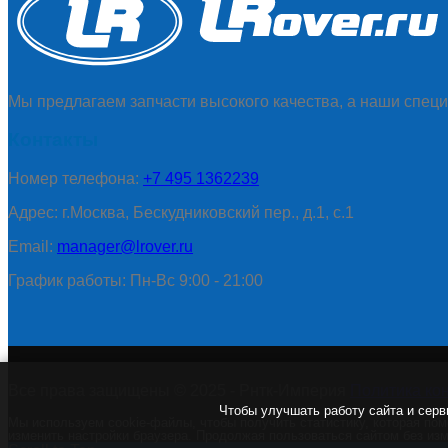
Мы предлагаем запчасти высокого качества, а наши специ
Контакты
Номер телефона:
+7 495 1362239
Адрес: г.Москва, Бескудниковский пер., д.1, с.1
Email:
manager@lrover.ru
График работы: Пн-Вс 9:00 - 21:00
Все права защищены © 2025 - Рнтк-Империя
Политика ко
Чтобы улучшать работу сайта и серв
Мы используем cookie-файлы, чтобы получить статистику, которая по
изменить настройки браузера. Продолжая пользоваться сайтом без изм