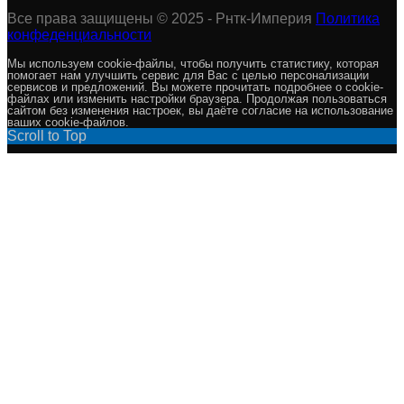
Все права защищены © 2025 - Рнтк-Империя
Политика
конфеденциальности
Мы используем cookie-файлы, чтобы получить статистику, которая
помогает нам улучшить сервис для Вас с целью персонализации
сервисов и предложений. Вы можете прочитать подробнее о cookie-
файлах или изменить настройки браузера. Продолжая пользоваться
сайтом без изменения настроек, вы даёте согласие на использование
ваших cookie-файлов.
Scroll to Top