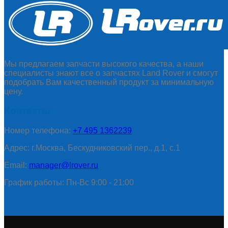
Мы предлагаем запчасти высокого качества, а наши
специалисты знают все о запчастях Land Rover и смогут
подобрать Вам качественный продукт за минимальную
цену.
Контакты
Номер телефона:
+7 495 1362239
Адрес: г.Москва, Бескудниковский пер., д.1, с.1
Email:
manager@lrover.ru
График работы: Пн-Вс 9:00 - 21:00