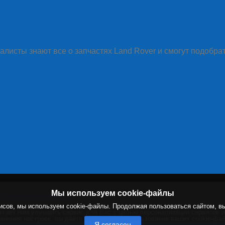
алисты знают все о запчастях Land Rover и смогут подобра
Мы используем cookie-файлы
нфеденциальности
исов, мы используем cookie-файлы. Продолжая пользоваться сайтом, в
могает нам улучшить сервис для Вас с целью персонализации сервисов 
енения настроек, вы даёте согласие на использование ваших cookie-фа
Я согласен