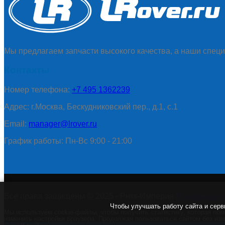
Мы предлагаем запчасти высокого качества, а наши специ
Контакты
Номер телефона:
+7 495 1362239
Адрес: г.Москва, Бескудниковский пер., д.1, с.1
Email:
manager@lrover.ru
График работы: Пн-Вс 9:00 - 21:00
Все права защищены © 2025 - Рнтк-Империя
Политика ко
Чтобы улучшать работу сайта и серв
Мы используем cookie-файлы, чтобы получить статистику, которая по
изменить настройки браузера. Продолжая пользоваться сайтом без изм