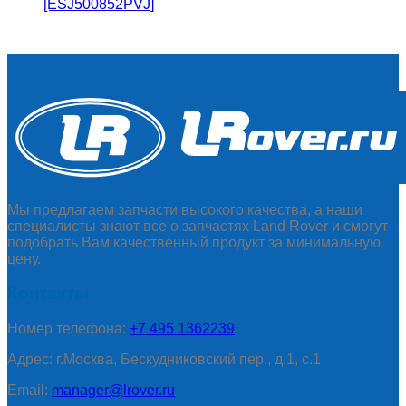
[ESJ500852PVJ]
Мы предлагаем запчасти высокого качества, а наши
специалисты знают все о запчастях Land Rover и смогут
подобрать Вам качественный продукт за минимальную
цену.
Контакты
Номер телефона:
+7 495 1362239
Адрес: г.Москва, Бескудниковский пер., д.1, с.1
Email:
manager@lrover.ru