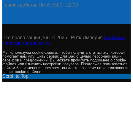
График работы: Пн-Вс 9:00 - 21:00
Все права защищены © 2025 - Рнтк-Империя
Политика
конфеденциальности
Мы используем cookie-файлы, чтобы получить статистику, которая
помогает нам улучшить сервис для Вас с целью персонализации
сервисов и предложений. Вы можете прочитать подробнее о cookie-
файлах или изменить настройки браузера. Продолжая пользоваться
сайтом без изменения настроек, вы даёте согласие на использование
ваших cookie-файлов.
Scroll to Top