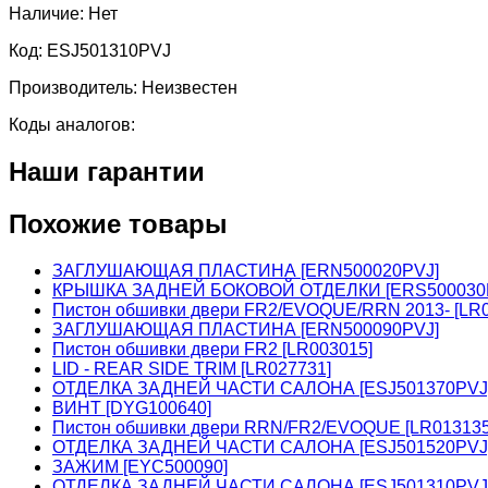
Наличие:
Нет
Код:
ESJ501310PVJ
Производитель:
Неизвестен
Коды аналогов:
Наши гарантии
Похожие товары
ЗАГЛУШАЮЩАЯ ПЛАСТИНА [ERN500020PVJ]
КРЫШКА ЗАДНЕЙ БОКОВОЙ ОТДЕЛКИ [ERS500030
Пистон обшивки двери FR2/EVOQUE/RRN 2013- [LR0
ЗАГЛУШАЮЩАЯ ПЛАСТИНА [ERN500090PVJ]
Пистон обшивки двери FR2 [LR003015]
LID - REAR SIDE TRIM [LR027731]
ОТДЕЛКА ЗАДНЕЙ ЧАСТИ САЛОНА [ESJ501370PVJ
ВИНТ [DYG100640]
Пистон обшивки двери RRN/FR2/EVOQUE [LR01313
ОТДЕЛКА ЗАДНЕЙ ЧАСТИ САЛОНА [ESJ501520PVJ
ЗАЖИМ [EYC500090]
ОТДЕЛКА ЗАДНЕЙ ЧАСТИ САЛОНА [ESJ501310PVJ