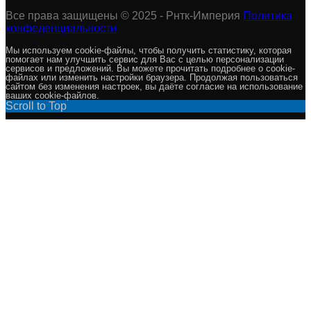
Все права защищены © 2025 - Рнтк-Империя
Политика
конфеденциальности
Мы используем cookie-файлы, чтобы получить статистику, которая
помогает нам улучшить сервис для Вас с целью персонализации
сервисов и предложений. Вы можете прочитать подробнее о cookie-
файлах или изменить настройки браузера. Продолжая пользоваться
сайтом без изменения настроек, вы даёте согласие на использование
ваших cookie-файлов.
Scroll to Top