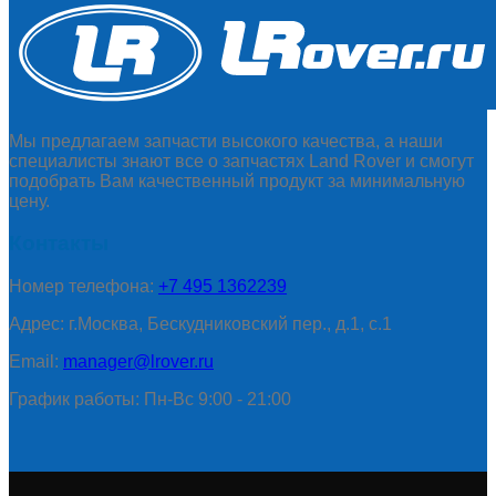
Мы предлагаем запчасти высокого качества, а наши
специалисты знают все о запчастях Land Rover и смогут
подобрать Вам качественный продукт за минимальную
цену.
Контакты
Номер телефона:
+7 495 1362239
Адрес: г.Москва, Бескудниковский пер., д.1, с.1
Email:
manager@lrover.ru
График работы: Пн-Вс 9:00 - 21:00