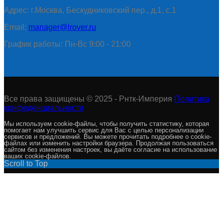
Адрес: г.Москва, Бескудниковский пер., д.1, с.1
Email:
manager@lrover.ru
График работы: Пн-Вс 9:00 - 21:00
Все права защищены © 2025 - Рнтк-Империя
Политика
конфеденциальности
Мы используем cookie-файлы, чтобы получить статистику, которая
помогает нам улучшить сервис для Вас с целью персонализации
сервисов и предложений. Вы можете прочитать подробнее о cookie-
файлах или изменить настройки браузера. Продолжая пользоваться
сайтом без изменения настроек, вы даёте согласие на использование
ваших cookie-файлов.
Scroll to Top