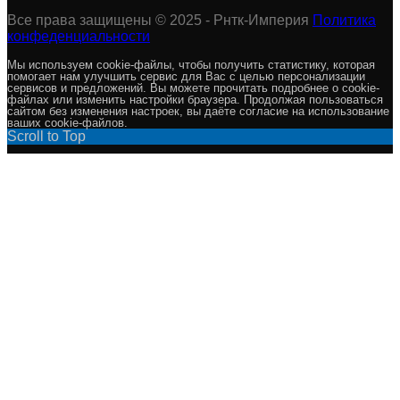
Все права защищены © 2025 - Рнтк-Империя
Политика
конфеденциальности
Мы используем cookie-файлы, чтобы получить статистику, которая
помогает нам улучшить сервис для Вас с целью персонализации
сервисов и предложений. Вы можете прочитать подробнее о cookie-
файлах или изменить настройки браузера. Продолжая пользоваться
сайтом без изменения настроек, вы даёте согласие на использование
ваших cookie-файлов.
Scroll to Top