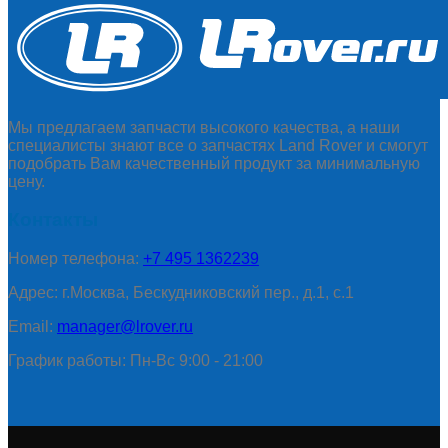
Мы предлагаем запчасти высокого качества, а наши
специалисты знают все о запчастях Land Rover и смогут
подобрать Вам качественный продукт за минимальную
цену.
Контакты
Номер телефона:
+7 495 1362239
Адрес: г.Москва, Бескудниковский пер., д.1, с.1
Email:
manager@lrover.ru
График работы: Пн-Вс 9:00 - 21:00