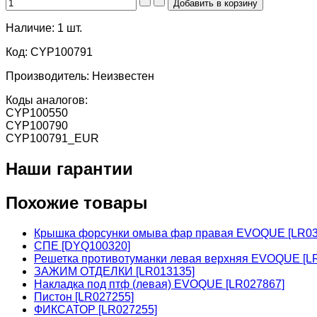
Наличие:
1 шт.
Код:
CYP100791
Производитель:
Неизвестен
Коды аналогов:
CYP100550
CYP100790
CYP100791_EUR
Наши гарантии
Похожие товары
Крышка форсунки омыва фар правая EVOQUE [LR03
СПЕ [DYQ100320]
Решетка противотуманки левая верхняя EVOQUE [L
ЗАЖИМ ОТДЕЛКИ [LR013135]
Накладка под птф (левая) EVOQUE [LR027867]
Пистон [LR027255]
ФИКСАТОР [LR027255]