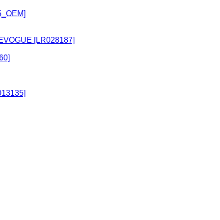
5_OEM]
 EVOGUE [LR028187]
60]
13135]