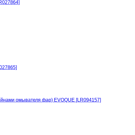
R027864]
027865]
тейнами омывателя фар) EVOQUE [LR094157]