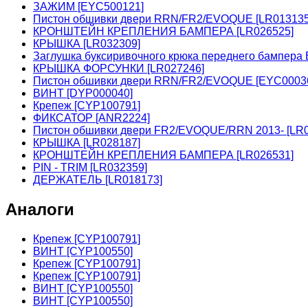
ЗАЖИМ [EYC500121]
Пистон обшивки двери RRN/FR2/EVOQUE [LR01313
КРОНШТЕЙН КРЕПЛЕНИЯ БАМПЕРА [LR026525]
КРЫШКА [LR032309]
Заглушка буксиривочного крюка переднего бампера
КРЫШКА ФОРСУНКИ [LR027246]
Пистон обшивки двери RRN/FR2/EVOQUE [EYC0003
ВИНТ [DYP000040]
Крепеж [CYP100791]
ФИКСАТОР [ANR2224]
Пистон обшивки двери FR2/EVOQUE/RRN 2013- [LR0
КРЫШКА [LR028187]
КРОНШТЕЙН КРЕПЛЕНИЯ БАМПЕРА [LR026531]
PIN - TRIM [LR032359]
ДЕРЖАТЕЛЬ [LR018173]
Аналоги
Крепеж [CYP100791]
ВИНТ [CYP100550]
Крепеж [CYP100791]
Крепеж [CYP100791]
ВИНТ [CYP100550]
ВИНТ [CYP100550]