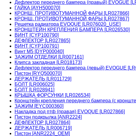
Дефлектор переднего бампера (правый) EVOGUE [L
ГАЙКА [AYH500070]
КРОНШ. ПРОТИВОТУМАННОЙ ФАРЫ [LR027866]
КРОНШ. ПРОТИВОТУМАННОЙ ФАРЫ [LR027867]
Решетка радиатора EVOQUE [LR076020_USE]
КРОНШТЕЙН КРЕПЛЕНИЯ БАМПЕРА [LR026530]
ВИНТ [CYP100790]
ДЕФЛЕКТОР [LR027865]
ВИНТ [CYP100791]
Винт М5 [DYP000040]
ЗАЖИМ ОТДЕЛКИ [LR007161]
Клипса закладная [LR018173]
Дефлектор переднего бампера (левый) EVOGUE [LR
Пистон [RYQ500070]
ДЕРЖАТЕЛЬ [LR011729]
БОЛТ [LR006025]
БОЛТ [LR028941]
КРЫШКА ФОРСУНКИ [LR026534]
Кронштейн крепления переднего бампера (с кронш
ЗАЖИМ [EYC000360]
Накладка под птф (правая) EVOQUE [LR027866]
Пистон подкрылка [ANR2224]
ДЕФЛЕКТОР [LR027864]
ДЕРЖАТЕЛЬ [LR006719]
Пистон [ANR2224_OEM]