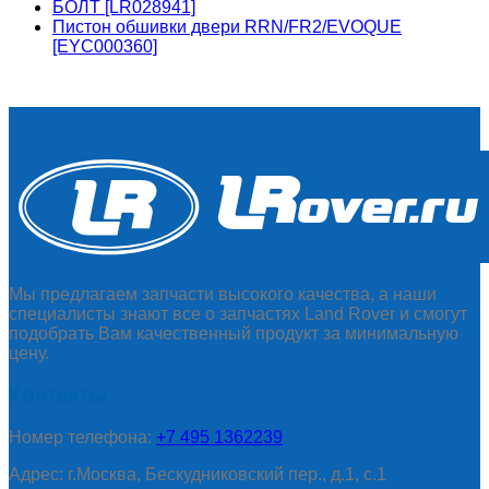
БОЛТ [LR028941]
Пистон обшивки двери RRN/FR2/EVOQUE
[EYC000360]
Мы предлагаем запчасти высокого качества, а наши
специалисты знают все о запчастях Land Rover и смогут
подобрать Вам качественный продукт за минимальную
цену.
Контакты
Номер телефона:
+7 495 1362239
Адрес: г.Москва, Бескудниковский пер., д.1, с.1