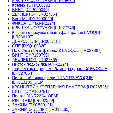
КРЫШКА ФОРСУНКИ [LR026534]
Крепеж [CYP100791]
ВИНТ [DYP000040]
ДЕФЛЕКТОР [LR027864]
Винт М5 [DYP000040]
ФИКСАТОР [ANR2224]
КРЫШКА ФОРСУНКИ [LR027246]
Крышка форсунки омыва фар правая EVOQUE
[LR036197]
ДЕРЖАТЕЛЬ [LR006719]
СПЕ [DYQ100320]
Накладка под птф (левая) EVOQUE [LR027867]
ВИНТ [CYP100790]
ДЕФЛЕКТОР [LR027865]
Пистон подкрылка [ANR2224]
Дефлектор переднего бампера (правый) EVOGUE
[LR027864]
Пистон обшивки двери RRN/FR2/EVOQUE
[LR013135_OEM]
КРОНШТЕЙН КРЕПЛЕНИЯ БАМПЕРА [LR026525]
ВИНТ [CYP100791]
Пистон [ANR2224_OEM]
PIN - TRIM [LR032359]
ЗАЖИМ [EYC500121]
ЗАЖИМ ОТДЕЛКИ [LR013135]