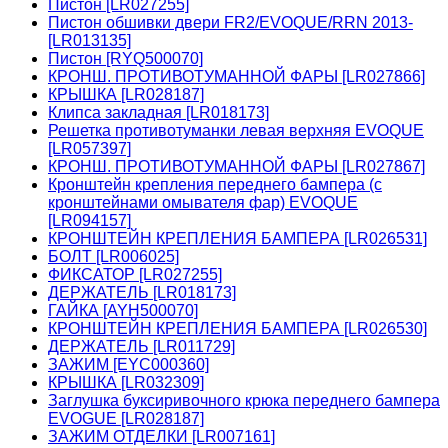
Пистон [LR027255]
Пистон обшивки двери FR2/EVOQUE/RRN 2013-
[LR013135]
Пистон [RYQ500070]
КРОНШ. ПРОТИВОТУМАННОЙ ФАРЫ [LR027866]
КРЫШКА [LR028187]
Клипса закладная [LR018173]
Решетка противотуманки левая верхняя EVOQUE
[LR057397]
КРОНШ. ПРОТИВОТУМАННОЙ ФАРЫ [LR027867]
Кронштейн крепления переднего бампера (с
кронштейнами омывателя фар) EVOQUE
[LR094157]
КРОНШТЕЙН КРЕПЛЕНИЯ БАМПЕРА [LR026531]
БОЛТ [LR006025]
ФИКСАТОР [LR027255]
ДЕРЖАТЕЛЬ [LR018173]
ГАЙКА [AYH500070]
КРОНШТЕЙН КРЕПЛЕНИЯ БАМПЕРА [LR026530]
ДЕРЖАТЕЛЬ [LR011729]
ЗАЖИМ [EYC000360]
КРЫШКА [LR032309]
Заглушка буксиривочного крюка переднего бампера
EVOGUE [LR028187]
ЗАЖИМ ОТДЕЛКИ [LR007161]