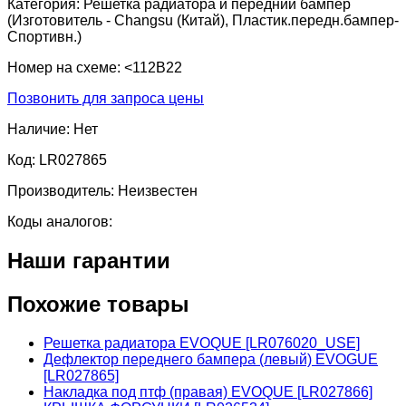
Категория:
Решетка радиатора и передний бампер
(Изготовитель - Changsu (Китай), Пластик.передн.бампер-
Спортивн.)
Номер на схеме:
<112B22
Позвонить для запроса цены
Наличие:
Нет
Код:
LR027865
Производитель:
Неизвестен
Коды аналогов:
Наши гарантии
Похожие товары
Решетка радиатора EVOQUE [LR076020_USE]
Дефлектор переднего бампера (левый) EVOGUE
[LR027865]
Накладка под птф (правая) EVOQUE [LR027866]