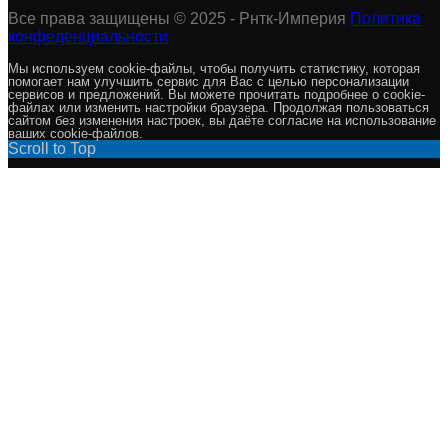
Все права защищены © 2025 - Рнтк-Империя
Политика
конфеденциальности
Мы используем cookie-файлы, чтобы получить статистику, которая
помогает нам улучшить сервис для Вас с целью персонализации
сервисов и предложений. Вы можете прочитать подробнее о cookie-
файлах или изменить настройки браузера. Продолжая пользоваться
сайтом без изменения настроек, вы даёте согласие на использование
ваших cookie-файлов.
Scroll to Top