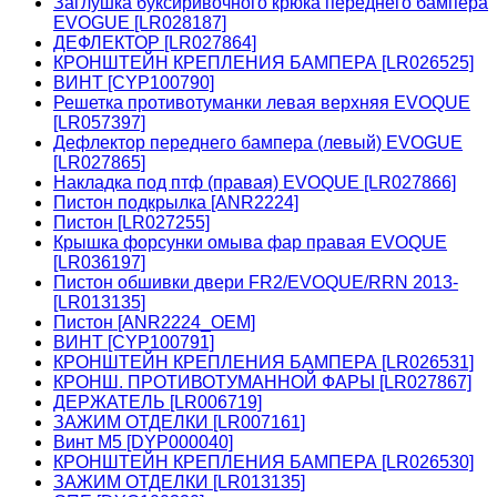
Заглушка буксиривочного крюка переднего бампера
EVOGUE [LR028187]
ДЕФЛЕКТОР [LR027864]
КРОНШТЕЙН КРЕПЛЕНИЯ БАМПЕРА [LR026525]
ВИНТ [CYP100790]
Решетка противотуманки левая верхняя EVOQUE
[LR057397]
Дефлектор переднего бампера (левый) EVOGUE
[LR027865]
Накладка под птф (правая) EVOQUE [LR027866]
Пистон подкрылка [ANR2224]
Пистон [LR027255]
Крышка форсунки омыва фар правая EVOQUE
[LR036197]
Пистон обшивки двери FR2/EVOQUE/RRN 2013-
[LR013135]
Пистон [ANR2224_OEM]
ВИНТ [CYP100791]
КРОНШТЕЙН КРЕПЛЕНИЯ БАМПЕРА [LR026531]
КРОНШ. ПРОТИВОТУМАННОЙ ФАРЫ [LR027867]
ДЕРЖАТЕЛЬ [LR006719]
ЗАЖИМ ОТДЕЛКИ [LR007161]
Винт М5 [DYP000040]
КРОНШТЕЙН КРЕПЛЕНИЯ БАМПЕРА [LR026530]
ЗАЖИМ ОТДЕЛКИ [LR013135]