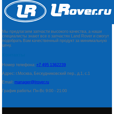
Мы предлагаем запчасти высокого качества, а наши
специалисты знают все о запчастях Land Rover и смогут
подобрать Вам качественный продукт за минимальную
цену.
Контакты
Номер телефона:
+7 495 1362239
Адрес: г.Москва, Бескудниковский пер., д.1, с.1
Email:
manager@lrover.ru
График работы: Пн-Вс 9:00 - 21:00