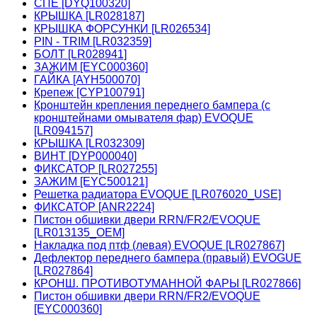
СПЕ [DYQ100320]
КРЫШКА [LR028187]
КРЫШКА ФОРСУНКИ [LR026534]
PIN - TRIM [LR032359]
БОЛТ [LR028941]
ЗАЖИМ [EYC000360]
ГАЙКА [AYH500070]
Крепеж [CYP100791]
Кронштейн крепления переднего бампера (с
кронштейнами омывателя фар) EVOQUE
[LR094157]
КРЫШКА [LR032309]
ВИНТ [DYP000040]
ФИКСАТОР [LR027255]
ЗАЖИМ [EYC500121]
Решетка радиатора EVOQUE [LR076020_USE]
ФИКСАТОР [ANR2224]
Пистон обшивки двери RRN/FR2/EVOQUE
[LR013135_OEM]
Накладка под птф (левая) EVOQUE [LR027867]
Дефлектор переднего бампера (правый) EVOGUE
[LR027864]
КРОНШ. ПРОТИВОТУМАННОЙ ФАРЫ [LR027866]
Пистон обшивки двери RRN/FR2/EVOQUE
[EYC000360]