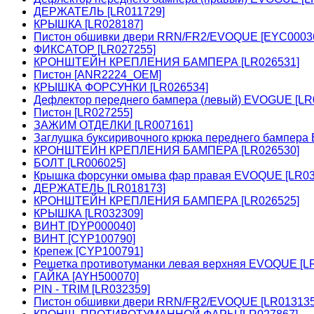
ДЕРЖАТЕЛЬ [LR011729]
КРЫШКА [LR028187]
Пистон обшивки двери RRN/FR2/EVOQUE [EYC0003
ФИКСАТОР [LR027255]
КРОНШТЕЙН КРЕПЛЕНИЯ БАМПЕРА [LR026531]
Пистон [ANR2224_OEM]
КРЫШКА ФОРСУНКИ [LR026534]
Дефлектор переднего бампера (левый) EVOGUE [LR
Пистон [LR027255]
ЗАЖИМ ОТДЕЛКИ [LR007161]
Заглушка буксиривочного крюка переднего бампера
КРОНШТЕЙН КРЕПЛЕНИЯ БАМПЕРА [LR026530]
БОЛТ [LR006025]
Крышка форсунки омыва фар правая EVOQUE [LR03
ДЕРЖАТЕЛЬ [LR018173]
КРОНШТЕЙН КРЕПЛЕНИЯ БАМПЕРА [LR026525]
КРЫШКА [LR032309]
ВИНТ [DYP000040]
ВИНТ [CYP100790]
Крепеж [CYP100791]
Решетка противотуманки левая верхняя EVOQUE [L
ГАЙКА [AYH500070]
PIN - TRIM [LR032359]
Пистон обшивки двери RRN/FR2/EVOQUE [LR01313