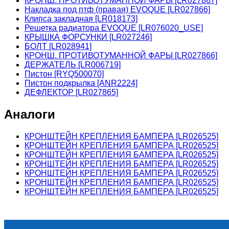
КРОНШ. ПРОТИВОТУМАННОЙ ФАРЫ [LR027867]
Накладка под птф (правая) EVOQUE [LR027866]
Клипса закладная [LR018173]
Решетка радиатора EVOQUE [LR076020_USE]
КРЫШКА ФОРСУНКИ [LR027246]
БОЛТ [LR028941]
КРОНШ. ПРОТИВОТУМАННОЙ ФАРЫ [LR027866]
ДЕРЖАТЕЛЬ [LR006719]
Пистон [RYQ500070]
Пистон подкрылка [ANR2224]
ДЕФЛЕКТОР [LR027865]
Аналоги
КРОНШТЕЙН КРЕПЛЕНИЯ БАМПЕРА [LR026525]
КРОНШТЕЙН КРЕПЛЕНИЯ БАМПЕРА [LR026525]
КРОНШТЕЙН КРЕПЛЕНИЯ БАМПЕРА [LR026525]
КРОНШТЕЙН КРЕПЛЕНИЯ БАМПЕРА [LR026525]
КРОНШТЕЙН КРЕПЛЕНИЯ БАМПЕРА [LR026525]
КРОНШТЕЙН КРЕПЛЕНИЯ БАМПЕРА [LR026525]
КРОНШТЕЙН КРЕПЛЕНИЯ БАМПЕРА [LR026525]