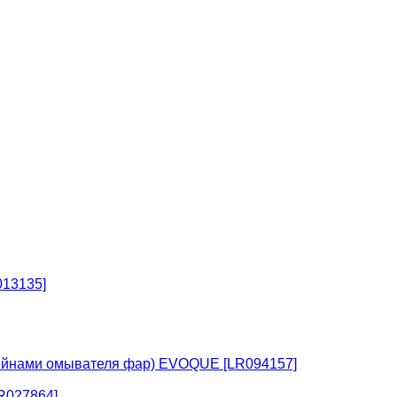
13135]
тейнами омывателя фар) EVOQUE [LR094157]
R027864]