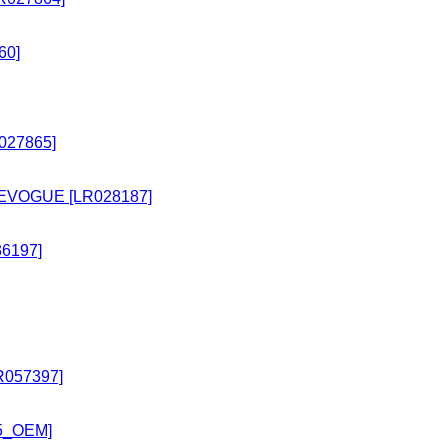
60]
027865]
 EVOGUE [LR028187]
6197]
R057397]
5_OEM]