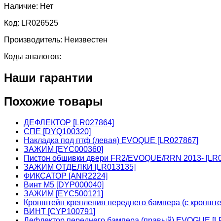
Наличие:
Нет
Код:
LR026525
Производитель:
Неизвестен
Коды аналогов:
Наши гарантии
Похожие товары
ДЕФЛЕКТОР [LR027864]
СПЕ [DYQ100320]
Накладка под птф (левая) EVOQUE [LR027867]
ЗАЖИМ [EYC000360]
Пистон обшивки двери FR2/EVOQUE/RRN 2013- [LR0
ЗАЖИМ ОТДЕЛКИ [LR013135]
ФИКСАТОР [ANR2224]
Винт М5 [DYP000040]
ЗАЖИМ [EYC500121]
Кронштейн крепления переднего бампера (с кронш
ВИНТ [CYP100791]
Дефлектор переднего бампера (правый) EVOGUE [L