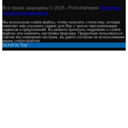
Все права защищены © 2025 - Рнтк-Империя
Политика
конфеденциальности
Мы используем cookie-файлы, чтобы получить статистику, которая
помогает нам улучшить сервис для Вас с целью персонализации
сервисов и предложений. Вы можете прочитать подробнее о cookie-
файлах или изменить настройки браузера. Продолжая пользоваться
сайтом без изменения настроек, вы даёте согласие на использование
ваших cookie-файлов.
Scroll to Top