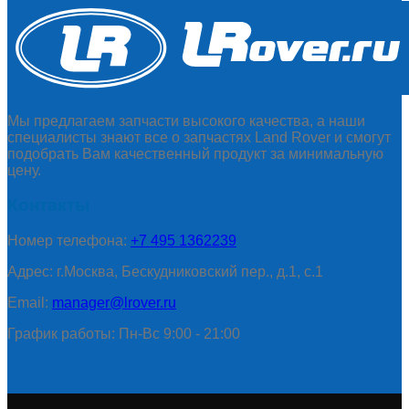
Мы предлагаем запчасти высокого качества, а наши
специалисты знают все о запчастях Land Rover и смогут
подобрать Вам качественный продукт за минимальную
цену.
Контакты
Номер телефона:
+7 495 1362239
Адрес: г.Москва, Бескудниковский пер., д.1, с.1
Email:
manager@lrover.ru
График работы: Пн-Вс 9:00 - 21:00