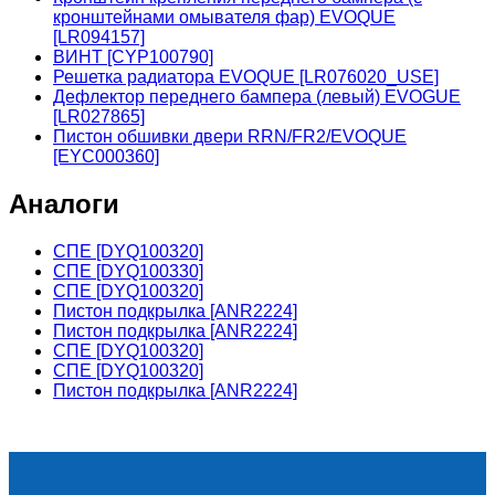
кронштейнами омывателя фар) EVOQUE
[LR094157]
ВИНТ [CYP100790]
Решетка радиатора EVOQUE [LR076020_USE]
Дефлектор переднего бампера (левый) EVOGUE
[LR027865]
Пистон обшивки двери RRN/FR2/EVOQUE
[EYC000360]
Аналоги
СПЕ [DYQ100320]
СПЕ [DYQ100330]
СПЕ [DYQ100320]
Пистон подкрылка [ANR2224]
Пистон подкрылка [ANR2224]
СПЕ [DYQ100320]
СПЕ [DYQ100320]
Пистон подкрылка [ANR2224]