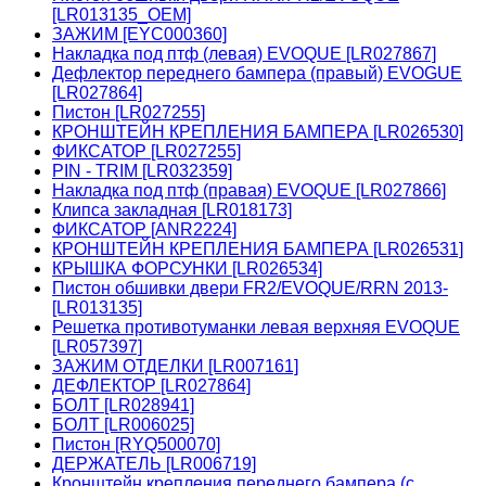
[LR013135_OEM]
ЗАЖИМ [EYC000360]
Накладка под птф (левая) EVOQUE [LR027867]
Дефлектор переднего бампера (правый) EVOGUE
[LR027864]
Пистон [LR027255]
КРОНШТЕЙН КРЕПЛЕНИЯ БАМПЕРА [LR026530]
ФИКСАТОР [LR027255]
PIN - TRIM [LR032359]
Накладка под птф (правая) EVOQUE [LR027866]
Клипса закладная [LR018173]
ФИКСАТОР [ANR2224]
КРОНШТЕЙН КРЕПЛЕНИЯ БАМПЕРА [LR026531]
КРЫШКА ФОРСУНКИ [LR026534]
Пистон обшивки двери FR2/EVOQUE/RRN 2013-
[LR013135]
Решетка противотуманки левая верхняя EVOQUE
[LR057397]
ЗАЖИМ ОТДЕЛКИ [LR007161]
ДЕФЛЕКТОР [LR027864]
БОЛТ [LR028941]
БОЛТ [LR006025]
Пистон [RYQ500070]
ДЕРЖАТЕЛЬ [LR006719]
Кронштейн крепления переднего бампера (с