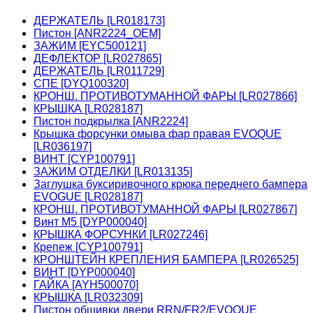
ДЕРЖАТЕЛЬ [LR018173]
Пистон [ANR2224_OEM]
ЗАЖИМ [EYC500121]
ДЕФЛЕКТОР [LR027865]
ДЕРЖАТЕЛЬ [LR011729]
СПЕ [DYQ100320]
КРОНШ. ПРОТИВОТУМАННОЙ ФАРЫ [LR027866]
КРЫШКА [LR028187]
Пистон подкрылка [ANR2224]
Крышка форсунки омыва фар правая EVOQUE
[LR036197]
ВИНТ [CYP100791]
ЗАЖИМ ОТДЕЛКИ [LR013135]
Заглушка буксиривочного крюка переднего бампера
EVOGUE [LR028187]
КРОНШ. ПРОТИВОТУМАННОЙ ФАРЫ [LR027867]
Винт М5 [DYP000040]
КРЫШКА ФОРСУНКИ [LR027246]
Крепеж [CYP100791]
КРОНШТЕЙН КРЕПЛЕНИЯ БАМПЕРА [LR026525]
ВИНТ [DYP000040]
ГАЙКА [AYH500070]
КРЫШКА [LR032309]
Пистон обшивки двери RRN/FR2/EVOQUE