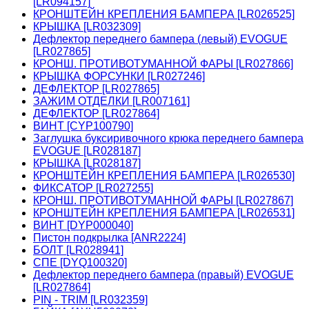
[LR094157]
КРОНШТЕЙН КРЕПЛЕНИЯ БАМПЕРА [LR026525]
КРЫШКА [LR032309]
Дефлектор переднего бампера (левый) EVOGUE
[LR027865]
КРОНШ. ПРОТИВОТУМАННОЙ ФАРЫ [LR027866]
КРЫШКА ФОРСУНКИ [LR027246]
ДЕФЛЕКТОР [LR027865]
ЗАЖИМ ОТДЕЛКИ [LR007161]
ДЕФЛЕКТОР [LR027864]
ВИНТ [CYP100790]
Заглушка буксиривочного крюка переднего бампера
EVOGUE [LR028187]
КРЫШКА [LR028187]
КРОНШТЕЙН КРЕПЛЕНИЯ БАМПЕРА [LR026530]
ФИКСАТОР [LR027255]
КРОНШ. ПРОТИВОТУМАННОЙ ФАРЫ [LR027867]
КРОНШТЕЙН КРЕПЛЕНИЯ БАМПЕРА [LR026531]
ВИНТ [DYP000040]
Пистон подкрылка [ANR2224]
БОЛТ [LR028941]
СПЕ [DYQ100320]
Дефлектор переднего бампера (правый) EVOGUE
[LR027864]
PIN - TRIM [LR032359]