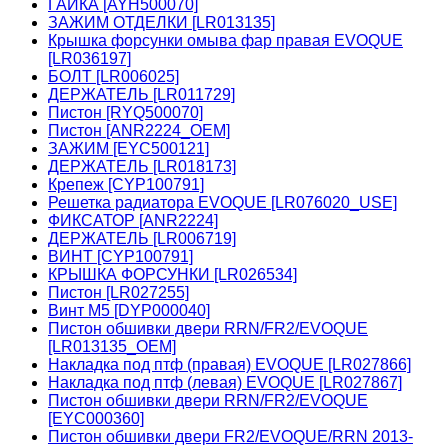
ГАЙКА [AYH500070]
ЗАЖИМ ОТДЕЛКИ [LR013135]
Крышка форсунки омыва фар правая EVOQUE
[LR036197]
БОЛТ [LR006025]
ДЕРЖАТЕЛЬ [LR011729]
Пистон [RYQ500070]
Пистон [ANR2224_OEM]
ЗАЖИМ [EYC500121]
ДЕРЖАТЕЛЬ [LR018173]
Крепеж [CYP100791]
Решетка радиатора EVOQUE [LR076020_USE]
ФИКСАТОР [ANR2224]
ДЕРЖАТЕЛЬ [LR006719]
ВИНТ [CYP100791]
КРЫШКА ФОРСУНКИ [LR026534]
Пистон [LR027255]
Винт М5 [DYP000040]
Пистон обшивки двери RRN/FR2/EVOQUE
[LR013135_OEM]
Накладка под птф (правая) EVOQUE [LR027866]
Накладка под птф (левая) EVOQUE [LR027867]
Пистон обшивки двери RRN/FR2/EVOQUE
[EYC000360]
Пистон обшивки двери FR2/EVOQUE/RRN 2013-