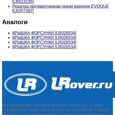
[LR013135]
Решетка противотуманки левая верхняя EVOQUE
[LR057397]
Аналоги
КРЫШКА ФОРСУНКИ [LR026534]
КРЫШКА ФОРСУНКИ [LR026534]
КРЫШКА ФОРСУНКИ [LR026534]
КРЫШКА ФОРСУНКИ [LR026534]
Мы предлагаем запчасти высокого качества, а наши
специалисты знают все о запчастях Land Rover и смогут
подобрать Вам качественный продукт за минимальную