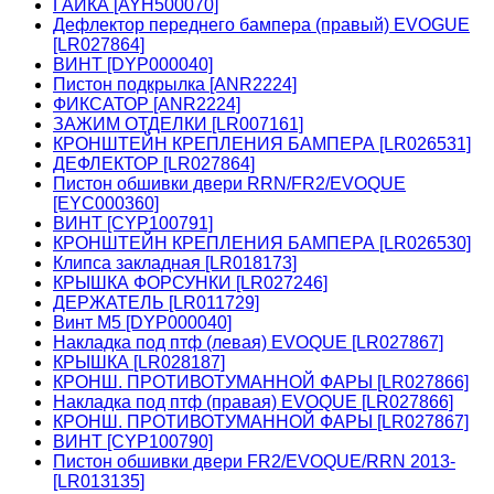
ГАЙКА [AYH500070]
Дефлектор переднего бампера (правый) EVOGUE
[LR027864]
ВИНТ [DYP000040]
Пистон подкрылка [ANR2224]
ФИКСАТОР [ANR2224]
ЗАЖИМ ОТДЕЛКИ [LR007161]
КРОНШТЕЙН КРЕПЛЕНИЯ БАМПЕРА [LR026531]
ДЕФЛЕКТОР [LR027864]
Пистон обшивки двери RRN/FR2/EVOQUE
[EYC000360]
ВИНТ [CYP100791]
КРОНШТЕЙН КРЕПЛЕНИЯ БАМПЕРА [LR026530]
Клипса закладная [LR018173]
КРЫШКА ФОРСУНКИ [LR027246]
ДЕРЖАТЕЛЬ [LR011729]
Винт М5 [DYP000040]
Накладка под птф (левая) EVOQUE [LR027867]
КРЫШКА [LR028187]
КРОНШ. ПРОТИВОТУМАННОЙ ФАРЫ [LR027866]
Накладка под птф (правая) EVOQUE [LR027866]
КРОНШ. ПРОТИВОТУМАННОЙ ФАРЫ [LR027867]
ВИНТ [CYP100790]
Пистон обшивки двери FR2/EVOQUE/RRN 2013-
[LR013135]