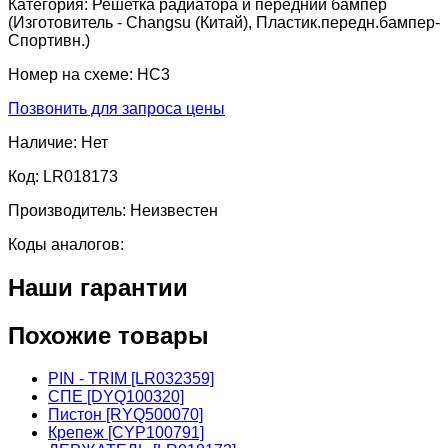
Категория:
Решетка радиатора и передний бампер
(Изготовитель - Changsu (Китай), Пластик.передн.бампер-
Спортивн.)
Номер на схеме:
HC3
Позвонить для запроса цены
Наличие:
Нет
Код:
LR018173
Производитель:
Неизвестен
Коды аналогов:
Наши гарантии
Похожие товары
PIN - TRIM [LR032359]
СПЕ [DYQ100320]
Пистон [RYQ500070]
Крепеж [CYP100791]