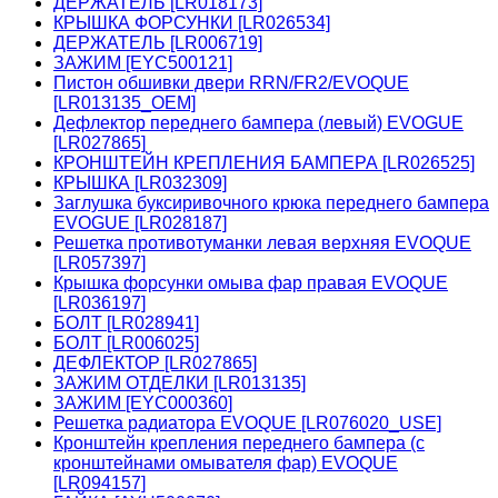
ДЕРЖАТЕЛЬ [LR018173]
КРЫШКА ФОРСУНКИ [LR026534]
ДЕРЖАТЕЛЬ [LR006719]
ЗАЖИМ [EYC500121]
Пистон обшивки двери RRN/FR2/EVOQUE
[LR013135_OEM]
Дефлектор переднего бампера (левый) EVOGUE
[LR027865]
КРОНШТЕЙН КРЕПЛЕНИЯ БАМПЕРА [LR026525]
КРЫШКА [LR032309]
Заглушка буксиривочного крюка переднего бампера
EVOGUE [LR028187]
Решетка противотуманки левая верхняя EVOQUE
[LR057397]
Крышка форсунки омыва фар правая EVOQUE
[LR036197]
БОЛТ [LR028941]
БОЛТ [LR006025]
ДЕФЛЕКТОР [LR027865]
ЗАЖИМ ОТДЕЛКИ [LR013135]
ЗАЖИМ [EYC000360]
Решетка радиатора EVOQUE [LR076020_USE]
Кронштейн крепления переднего бампера (с
кронштейнами омывателя фар) EVOQUE
[LR094157]