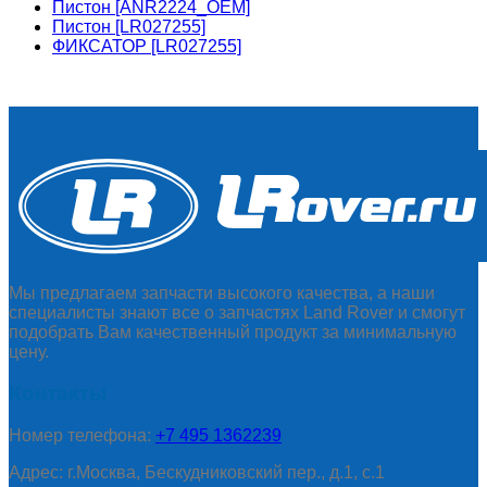
Пистон [ANR2224_OEM]
Пистон [LR027255]
ФИКСАТОР [LR027255]
Мы предлагаем запчасти высокого качества, а наши
специалисты знают все о запчастях Land Rover и смогут
подобрать Вам качественный продукт за минимальную
цену.
Контакты
Номер телефона:
+7 495 1362239
Адрес: г.Москва, Бескудниковский пер., д.1, с.1