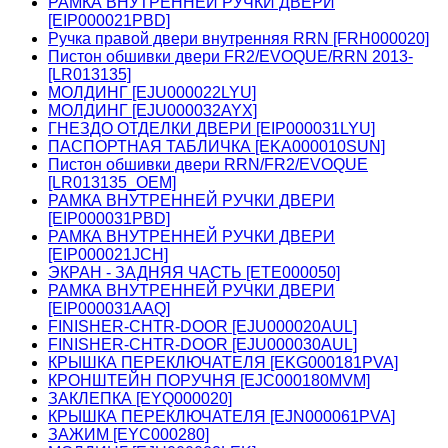
РАМКА ВНУТРЕННЕЙ РУЧКИ ДВЕРИ
[EIP000021PBD]
Ручка правой двери внутренняя RRN [FRH000020]
Пистон обшивки двери FR2/EVOQUE/RRN 2013-
[LR013135]
МОЛДИНГ [EJU000022LYU]
МОЛДИНГ [EJU000032AYX]
ГНЕЗДО ОТДЕЛКИ ДВЕРИ [EIP000031LYU]
ПАСПОРТНАЯ ТАБЛИЧКА [EKA000010SUN]
Пистон обшивки двери RRN/FR2/EVOQUE
[LR013135_OEM]
РАМКА ВНУТРЕННЕЙ РУЧКИ ДВЕРИ
[EIP000031PBD]
РАМКА ВНУТРЕННЕЙ РУЧКИ ДВЕРИ
[EIP000021JCH]
ЭКРАН - ЗАДНЯЯ ЧАСТЬ [ETE000050]
РАМКА ВНУТРЕННЕЙ РУЧКИ ДВЕРИ
[EIP000031AAQ]
FINISHER-CHTR-DOOR [EJU000020AUL]
FINISHER-CHTR-DOOR [EJU000030AUL]
КРЫШКА ПЕРЕКЛЮЧАТЕЛЯ [EKG000181PVA]
КРОНШТЕЙН ПОРУЧНЯ [EJC000180MVM]
ЗАКЛЕПКА [EYQ000020]
КРЫШКА ПЕРЕКЛЮЧАТЕЛЯ [EJN000061PVA]
ЗАЖИМ [EYC000280]