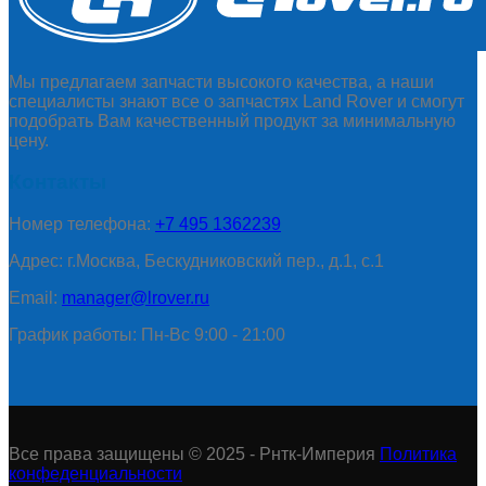
Мы предлагаем запчасти высокого качества, а наши
специалисты знают все о запчастях Land Rover и смогут
подобрать Вам качественный продукт за минимальную
цену.
Контакты
Номер телефона:
+7 495 1362239
Адрес: г.Москва, Бескудниковский пер., д.1, с.1
Email:
manager@lrover.ru
График работы: Пн-Вс 9:00 - 21:00
Все права защищены © 2025 - Рнтк-Империя
Политика
конфеденциальности