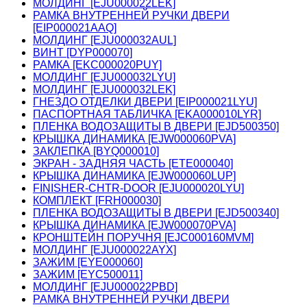
МОЛДИНГ [EJU000022LEK]
РАМКА ВНУТРЕННЕЙ РУЧКИ ДВЕРИ
[EIP000021AAQ]
МОЛДИНГ [EJU000032AUL]
ВИНТ [DYP000070]
РАМКА [EKC000020PUY]
МОЛДИНГ [EJU000032LYU]
МОЛДИНГ [EJU000032LEK]
ГНЕЗДО ОТДЕЛКИ ДВЕРИ [EIP000021LYU]
ПАСПОРТНАЯ ТАБЛИЧКА [EKA000010LYR]
ПЛЕНКА ВОДОЗАЩИТЫ В ДВЕРИ [EJD500350]
КРЫШКА ДИНАМИКА [EJW000060PVA]
ЗАКЛЕПКА [BYQ000010]
ЭКРАН - ЗАДНЯЯ ЧАСТЬ [ETE000040]
КРЫШКА ДИНАМИКА [EJW000060LUP]
FINISHER-CHTR-DOOR [EJU000020LYU]
КОМПЛЕКТ [FRH000030]
ПЛЕНКА ВОДОЗАЩИТЫ В ДВЕРИ [EJD500340]
КРЫШКА ДИНАМИКА [EJW000070PVA]
КРОНШТЕЙН ПОРУЧНЯ [EJC000160MVM]
МОЛДИНГ [EJU000022AYX]
ЗАЖИМ [EYE000060]
ЗАЖИМ [EYC500011]
МОЛДИНГ [EJU000022PBD]
РАМКА ВНУТРЕННЕЙ РУЧКИ ДВЕРИ