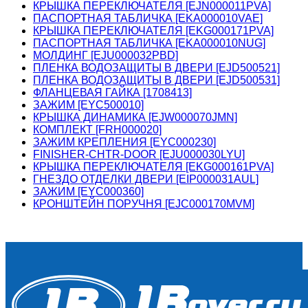
КРЫШКА ПЕРЕКЛЮЧАТЕЛЯ [EJN000011PVA]
ПАСПОРТНАЯ ТАБЛИЧКА [EKA000010VAE]
КРЫШКА ПЕРЕКЛЮЧАТЕЛЯ [EKG000171PVA]
ПАСПОРТНАЯ ТАБЛИЧКА [EKA000010NUG]
МОЛДИНГ [EJU000032PBD]
ПЛЕНКА ВОДОЗАЩИТЫ В ДВЕРИ [EJD500521]
ПЛЕНКА ВОДОЗАЩИТЫ В ДВЕРИ [EJD500531]
ФЛАНЦЕВАЯ ГАЙКА [1708413]
ЗАЖИМ [EYC500010]
КРЫШКА ДИНАМИКА [EJW000070JMN]
КОМПЛЕКТ [FRH000020]
ЗАЖИМ КРЕПЛЕНИЯ [EYC000230]
FINISHER-CHTR-DOOR [EJU000030LYU]
КРЫШКА ПЕРЕКЛЮЧАТЕЛЯ [EKG000161PVA]
ГНЕЗДО ОТДЕЛКИ ДВЕРИ [EIP000031AUL]
ЗАЖИМ [EYC000360]
КРОНШТЕЙН ПОРУЧНЯ [EJC000170MVM]