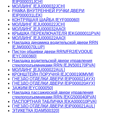
[EIP000031JCH]
МОЛДИНГ [EJU000032JCH]
РАМКА ВНУТРЕННЕЙ РУЧКИ ДВЕРИ
[EIP000031LEK]
КОНТРЯЩАЯ ШАЙБА [EYF000060]
МОЛДИНГ [EJU000022JCH]
МОЛДИНГ [EJU000032AAQ]
КРЫШКА ПЕРЕКЛЮЧАТЕЛЯ [EKG000011PVA]
МОЛДИНГ [EJU000022AAQ]
Накладка динамика водительской двери RRN
[EJW000070LUP]
Пистон обшивки двери RRN/FR2/EVOQUE
[EYC000360]
Накладка водительской двери управления
стеклоподъемниками RRN [EJN500170PVA]
МОЛДИНГ [EJU000022AUL]
КРОНШТЕЙН ПОРУЧНЯ [EJC000190MVM]
ГНЕЗДО ОТДЕЛКИ ДВЕРИ [EIP000021AYX]
ГНЕЗДО ОТДЕЛКИ ДВЕРИ [EIP000020AYX]
ЗАЖИМ [EYC000050]
Накладка пассажирской двери управления
стеклоподъемниками RRN [EKG500040PVA]
ПАСПОРТНАЯ ТАБЛИЧКА [EKA000010PVA]
ГНЕЗДО ОТДЕЛКИ ДВЕРИ [EIP000021AUL]
ЭТИКЕТКА [DAM500320]