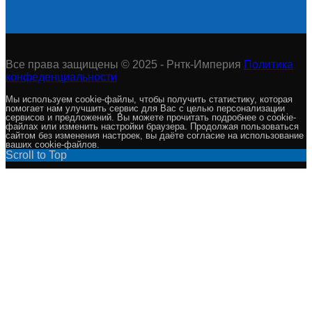
Все права защищены © 2025 - Рнтк-Империя
Политика
конфеденциальности
Мы используем cookie-файлы, чтобы получить статистику, которая
помогает нам улучшить сервис для Вас с целью персонализации
сервисов и предложений. Вы можете прочитать подробнее о cookie-
файлах или изменить настройки браузера. Продолжая пользоваться
сайтом без изменения настроек, вы даёте согласие на использование
ваших cookie-файлов.
Scroll to Top