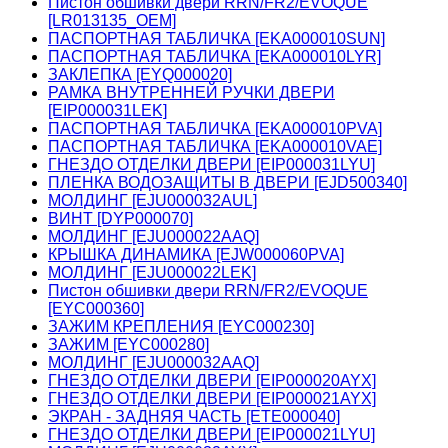
Пистон обшивки двери RRN/FR2/EVOQUE
[LR013135_OEM]
ПАСПОРТНАЯ ТАБЛИЧКА [EKA000010SUN]
ПАСПОРТНАЯ ТАБЛИЧКА [EKA000010LYR]
ЗАКЛЕПКА [EYQ000020]
РАМКА ВНУТРЕННЕЙ РУЧКИ ДВЕРИ
[EIP000031LEK]
ПАСПОРТНАЯ ТАБЛИЧКА [EKA000010PVA]
ПАСПОРТНАЯ ТАБЛИЧКА [EKA000010VAE]
ГНЕЗДО ОТДЕЛКИ ДВЕРИ [EIP000031LYU]
ПЛЕНКА ВОДОЗАЩИТЫ В ДВЕРИ [EJD500340]
МОЛДИНГ [EJU000032AUL]
ВИНТ [DYP000070]
МОЛДИНГ [EJU000022AAQ]
КРЫШКА ДИНАМИКА [EJW000060PVA]
МОЛДИНГ [EJU000022LEK]
Пистон обшивки двери RRN/FR2/EVOQUE
[EYC000360]
ЗАЖИМ КРЕПЛЕНИЯ [EYC000230]
ЗАЖИМ [EYC000280]
МОЛДИНГ [EJU000032AAQ]
ГНЕЗДО ОТДЕЛКИ ДВЕРИ [EIP000020AYX]
ГНЕЗДО ОТДЕЛКИ ДВЕРИ [EIP000021AYX]
ЭКРАН - ЗАДНЯЯ ЧАСТЬ [ETE000040]
ГНЕЗДО ОТДЕЛКИ ДВЕРИ [EIP000021LYU]