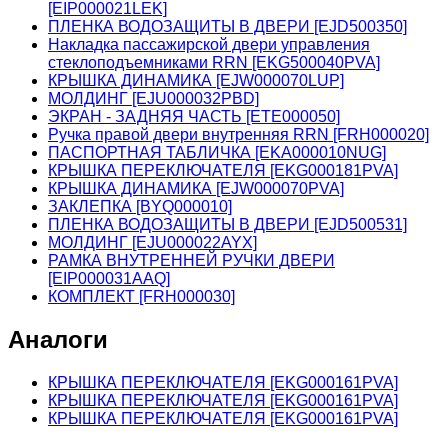
[EIP000021LEK]
ПЛЕНКА ВОДОЗАЩИТЫ В ДВЕРИ [EJD500350]
Накладка пассажирской двери управления
стеклоподъемниками RRN [EKG500040PVA]
КРЫШКА ДИНАМИКА [EJW000070LUP]
МОЛДИНГ [EJU000032PBD]
ЭКРАН - ЗАДНЯЯ ЧАСТЬ [ETE000050]
Ручка правой двери внутренняя RRN [FRH000020]
ПАСПОРТНАЯ ТАБЛИЧКА [EKA000010NUG]
КРЫШКА ПЕРЕКЛЮЧАТЕЛЯ [EKG000181PVA]
КРЫШКА ДИНАМИКА [EJW000070PVA]
ЗАКЛЕПКА [BYQ000010]
ПЛЕНКА ВОДОЗАЩИТЫ В ДВЕРИ [EJD500531]
МОЛДИНГ [EJU000022AYX]
РАМКА ВНУТРЕННЕЙ РУЧКИ ДВЕРИ
[EIP000031AAQ]
КОМПЛЕКТ [FRH000030]
Аналоги
КРЫШКА ПЕРЕКЛЮЧАТЕЛЯ [EKG000161PVA]
КРЫШКА ПЕРЕКЛЮЧАТЕЛЯ [EKG000161PVA]
КРЫШКА ПЕРЕКЛЮЧАТЕЛЯ [EKG000161PVA]