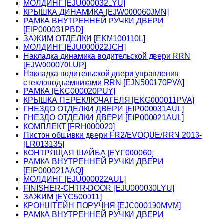
МОЛДИНГ [EJU000032LYU]
КРЫШКА ДИНАМИКА [EJW000060JMN]
РАМКА ВНУТРЕННЕЙ РУЧКИ ДВЕРИ
[EIP000031PBD]
ЗАЖИМ ОТДЕЛКИ [EKM100110L]
МОЛДИНГ [EJU000022JCH]
Накладка динамика водительской двери RRN
[EJW000070LUP]
Накладка водительской двери управления
стеклоподъемниками RRN [EJN500170PVA]
РАМКА [EKC000020PUY]
КРЫШКА ПЕРЕКЛЮЧАТЕЛЯ [EKG000011PVA]
ГНЕЗДО ОТДЕЛКИ ДВЕРИ [EIP000031AUL]
ГНЕЗДО ОТДЕЛКИ ДВЕРИ [EIP000021AUL]
КОМПЛЕКТ [FRH000020]
Пистон обшивки двери FR2/EVOQUE/RRN 2013-
[LR013135]
КОНТРЯЩАЯ ШАЙБА [EYF000060]
РАМКА ВНУТРЕННЕЙ РУЧКИ ДВЕРИ
[EIP000021AAQ]
МОЛДИНГ [EJU000022AUL]
FINISHER-CHTR-DOOR [EJU000030LYU]
ЗАЖИМ [EYC500011]
КРОНШТЕЙН ПОРУЧНЯ [EJC000190MVM]
РАМКА ВНУТРЕННЕЙ РУЧКИ ДВЕРИ