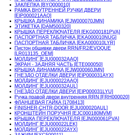
ЗАКЛЕПКА [BYQ000010]
РАМКА ВНУТРЕННЕЙ РУЧКИ ДВЕРИ
[EIP000021AAQ]
КРЫШКА ДИНАМИКА [EJW000070JMN]
ЭТИКЕТКА [DAM500320]
КРЫШКА ПЕРЕКЛЮЧАТЕЛЯ [EKG000181PVA]
ПАСПОРТНАЯ ТАБЛИЧКА [EKA000010NUG]
ПАСПОРТНАЯ ТАБЛИЧКА [EKA000010LYR]
Пистон обшивки двери RRN/FR2/EVOQUE
[LR013135_OEM]
МОЛДИНГ [EJU000032AAQ]
ЭКРАН - ЗАДНЯЯ ЧАСТЬ [ETE000050]
КРЫШКА ДИНАМИКА [EJW000060JMN]
ГНЕЗДО ОТДЕЛКИ ДВЕРИ [EIP000031AYX]
МОЛДИНГ [EJU000022AAQ]
МОЛДИНГ [EJU000032AUL]
ГНЕЗДО ОТДЕЛКИ ДВЕРИ [EIP000031LYU]
Ручка правой двери внутренняя RRN [FRH000020]
ФЛАНЦЕВАЯ ГАЙКА [1708413]
FINISHER-CHTR-DOOR [EJU000020AUL]
КРОНШТЕЙН ПОРУЧНЯ [EJC000180MVM]
КРЫШКА ПЕРЕКЛЮЧАТЕЛЯ [EJN000061PVA]
МОЛДИНГ [EJU000022LEK]
МОЛДИНГ [EJU000022AYX]
ЗАЖИМ [EYC500011]