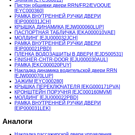
Пистон обшивки двери RRN/FR2/EVOQUE
[EYC000360]
РАМКА ВНУТРЕННЕЙ РУЧКИ ДВЕРИ
[EIP000031JCH]
КРЫШКА ДИНАМИКА [EJW000060LUP]
ПАСПОРТНАЯ ТАБЛИЧКА [EKA000010VAE]
МОЛДИНГ [EJU000032JCH]
РАМКА ВНУТРЕННЕЙ РУЧКИ ДВЕРИ
[EIP000021PBD]
ПЛЕНКА ВОДОЗАЩИТЫ В ДВЕРИ [EJD500531]
FINISHER-CHTR-DOOR [EJU000030AUL]
РАМКА [EKC000020PUY]
Накладка динамика водительской двери RRN
[EJW000070LUP]
ЗАЖИМ [EYC000280]
КРЫШКА ПЕРЕКЛЮЧАТЕЛЯ [EKG000171PVA]
КРОНШТЕЙН ПОРУЧНЯ [EJC000160MVM]
МОЛДИНГ [EJU000022PBD]
РАМКА ВНУТРЕННЕЙ РУЧКИ ДВЕРИ
[EIP000031LEK]
Аналоги
Накладка пассажирской двери управления