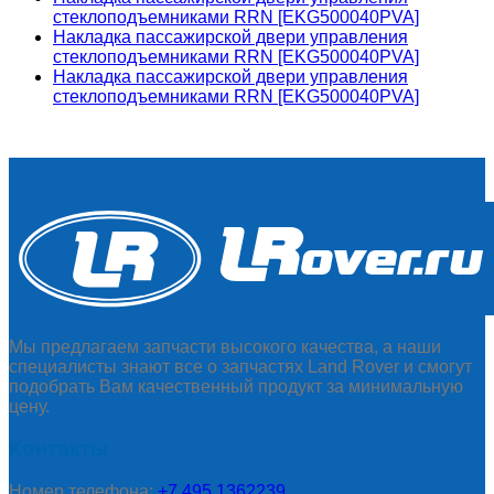
стеклоподъемниками RRN [EKG500040PVA]
Накладка пассажирской двери управления
стеклоподъемниками RRN [EKG500040PVA]
Накладка пассажирской двери управления
стеклоподъемниками RRN [EKG500040PVA]
Мы предлагаем запчасти высокого качества, а наши
специалисты знают все о запчастях Land Rover и смогут
подобрать Вам качественный продукт за минимальную
цену.
Контакты
Номер телефона:
+7 495 1362239