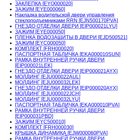
ЗАКЛЕПКА [EYQ000020]
ЗАЖИМ [EYE000060]
Накладка водительской двери управления
стеклоподъемниками RRN [EJN500170PVA]
ГНЕЗДО ОТДЕЛКИ ДВЕРИ [EIP000021LYU]
ЗАЖИМ [EYE000050]
ПЛЕНКА ВОДОЗАЩИТЫ В ДВЕРИ [EJD500521]
ЗАЖИМ [EYC000050]
КОМПЛЕКТ [FRH000020]
ПАСПОРТНАЯ ТАБЛИЧКА [EKA000010SUN]
РАМКА ВНУТРЕННЕЙ РУЧКИ ДВЕРИ
[EIP000021LEK]
ГНЕЗДО ОТДЕЛКИ ДВЕРИ [EIP000021AYX]
МОЛДИНГ [EJU000022AUL]
МОЛДИНГ [EJU000032LEK]
ГНЕЗДО ОТДЕЛКИ ДВЕРИ [EIP000020AYX]
МОЛДИНГ [EJU000022JCH]
МОЛДИНГ [EJU000032LYU]
ПАСПОРТНАЯ ТАБЛИЧКА [EKA000010PVA]
РАМКА ВНУТРЕННЕЙ РУЧКИ ДВЕРИ
[EIP000031PBD]
ЗАЖИМ [EYC500010]
КОМПЛЕКТ [FRH000030]
КРЫШКА ДИНАМИКА [EJW000060PVA]
РАМКА ВНУТРЕННЕЙ РУЧКИ ДВЕРИ