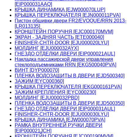
[EIP000031AAQ]
КРЫШКА ДИНАМИКА [EJW000070LUP]
КРЫШКА ПЕРЕКЛЮЧАТЕЛЯ [EJN000011PVA]
Пистон обшивки двери FR2/EVOQUE/RRN 2013-
[LR013135]
КРОНШТЕЙН ПОРУЧНЯ [EJC000170MVM]
ЭКРАН - ЗАДНЯЯ ЧАСТЬ [ETE000040]
FINISHER-CHTR-DOOR [EJU000020LYU]
МОЛДИНГ [EJU000032AYX]
ГНЕЗДО ОТДЕЛКИ ДВЕРИ [EIP000021AUL]
Накладка пассажирской двери управления
стеклоподъемниками RRN [EKG500040PVA]
ВИНТ [DYP000070]
ПЛЕНКА ВОДОЗАЩИТЫ В ДВЕРИ [EJD500340]
ЗАЖИМ [EYC000360]
КРЫШКА ПЕРЕКЛЮЧАТЕЛЯ [EKG000161PVA]
ЗАЖИМ КРЕПЛЕНИЯ [EYC000230]
МОЛДИНГ [EJU000032PBD]
ПЛЕНКА ВОДОЗАЩИТЫ В ДВЕРИ [EJD500350]
ГНЕЗДО ОТДЕЛКИ ДВЕРИ [EIP000031AUL]
FINISHER-CHTR-DOOR [EJU000030LYU]
КРЫШКА ДИНАМИКА [EJW000070PVA]
РАМКА ВНУТРЕННЕЙ РУЧКИ ДВЕРИ
[EIP000021JCH]
КРОНШТЕЙН ПОРУЧНЯ [EJC000190MVM]