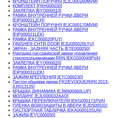
КРОНШТЕЙН ПОРУЧНЯ [EJC000160MVM]
КОМПЛЕКТ [FRH000030]
ЗАКЛЕПКА [BYQ000010]
РАМКА ВНУТРЕННЕЙ РУЧКИ ДВЕРИ
[EIP000031JCH]
КРОНШТЕЙН ПОРУЧНЯ [EJC000170MVM]
РАМКА ВНУТРЕННЕЙ РУЧКИ ДВЕРИ
[EIP000021LEK]
РАМКА [EKC000020PUY]
FINISHER-CHTR-DOOR [EJU000020LYU]
ЭКРАН - ЗАДНЯЯ ЧАСТЬ [ETE000050]
Накладка пассажирской двери управления
стеклоподъемниками RRN [EKG500040PVA]
ЗАКЛЕПКА [EYQ000020]
РАМКА ВНУТРЕННЕЙ РУЧКИ ДВЕРИ
[EIP000031LEK]
ЗАЖИМ КРЕПЛЕНИЯ [EYC000230]
Пистон обшивки двери FR2/EVOQUE/RRN 2013-
[LR013135]
КРЫШКА ДИНАМИКА [EJW000060LUP]
МОЛДИНГ [EJU000032AAQ]
КРЫШКА ПЕРЕКЛЮЧАТЕЛЯ [EKG000171PVA]
ПЛЕНКА ВОДОЗАЩИТЫ В ДВЕРИ [EJD500531]
ПАСПОРТНАЯ ТАБЛИЧКА [EKA000010SUN]
ЗАЖИМ [EYC000050]