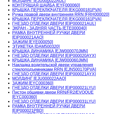
МОЛДИНГ [EJU000022AUL]
КОНТРЯЩАЯ ШАЙБА [EYF000060]
КРЫШКА ПЕРЕКЛЮЧАТЕЛЯ [EKG000181PVA]
Ручка правой двери внутренняя RRN [FRH000020]
КРЫШКА ПЕРЕКЛЮЧАТЕЛЯ [EKG000161PVA]
ГНЕЗДО ОТДЕЛКИ ДВЕРИ [EIP000021AUL]
ЭКРАН - ЗАДНЯЯ ЧАСТЬ [ETE000040]
РАМКА ВНУТРЕННЕЙ РУЧКИ ДВЕРИ
[EIP000021AAQ]
ЗАЖИМ [EYE000050]
ЭТИКЕТКА [DAM500320]
КРЫШКА ДИНАМИКА [EJW000070JMN]
ГНЕЗДО ОТДЕЛКИ ДВЕРИ [EIP000020AYX]
КРЫШКА ДИНАМИКА [EJW000060JMN]
Накладка водительской двери управления
стеклоподъемниками RRN [EJN500170PVA]
ГНЕЗДО ОТДЕЛКИ ДВЕРИ [EIP000021AYX]
МОЛДИНГ [EJU000022AAQ]
ЗАЖИМ [EYC000360]
ГНЕЗДО ОТДЕЛКИ ДВЕРИ [EIP000021LYU]
Пистон обшивки двери RRN/FR2/EVOQUE
[EYC000360]
ГНЕЗДО ОТДЕЛКИ ДВЕРИ [EIP000031LYU]
РАМКА ВНУТРЕННЕЙ РУЧКИ ДВЕРИ
[EIP000021PBD]