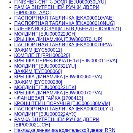
FINISHER-CHTR-DOOR [EJU000030LYU]
РАМКА ВНУТРЕННЕЙ РУЧКИ ДВЕРИ
[EIP000031AAQ]
ПАСПОРТНАЯ ТАБЛИЧКА [EKA000010VAE]
ПАСПОРТНАЯ ТАБЛИЧКА [EKA000010NUG]
ПЛЕНКА ВОДОЗАЩИТЫ В ДВЕРИ [EJD500521]
МОЛДИНГ [EJU000022JCH]
КРЫШКА ДИНАМИКА [EJW000070LUP]
ПАСПОРТНАЯ ТАБЛИЧКА [EKA000010PVA]
ЗАЖИМ [EYC500011]
КОМПЛЕКТ [FRH000020]
КРЫШКА ПЕРЕКЛЮЧАТЕЛЯ [EJN000011PVA]
МОЛДИНГ [EJU000032LYU]
ЗАЖИМ [EYE000060]
КРЫШКА ДИНАМИКА [EJW000060PVA]
ЗАЖИМ [EYC000280]
МОЛДИНГ [EJU000022LEK]
КРЫШКА ДИНАМИКА [EJW000070PVA]
ФЛАНЦЕВАЯ ГАЙКА [1708413]
КРОНШТЕЙН ПОРУЧНЯ [EJC000180MVM]
ПАСПОРТНАЯ ТАБЛИЧКА [EKA000010LYR]
МОЛДИНГ [EJU000022AYX]
РАМКА ВНУТРЕННЕЙ РУЧКИ ДВЕРИ
[EIP000021JCH]
Накладка динамика водительской двери RRN