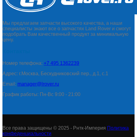
Мы предлагаем запчасти высокого качества, а наши
специалисты знают все о запчастях Land Rover и смогут
подобрать Вам качественный продукт за минимальную
цену.
Контакты
Номер телефона:
+7 495 1362239
Адрес: г.Москва, Бескудниковский пер., д.1, с.1
Email:
manager@lrover.ru
График работы: Пн-Вс 9:00 - 21:00
Все права защищены © 2025 - Рнтк-Империя
Политика
конфеденциальности