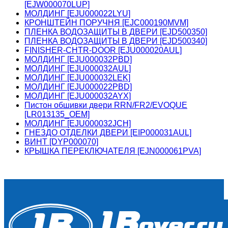
[EJW000070LUP]
МОЛДИНГ [EJU000022LYU]
КРОНШТЕЙН ПОРУЧНЯ [EJC000190MVM]
ПЛЕНКА ВОДОЗАЩИТЫ В ДВЕРИ [EJD500350]
ПЛЕНКА ВОДОЗАЩИТЫ В ДВЕРИ [EJD500340]
FINISHER-CHTR-DOOR [EJU000020AUL]
МОЛДИНГ [EJU000032PBD]
МОЛДИНГ [EJU000032AUL]
МОЛДИНГ [EJU000032LEK]
МОЛДИНГ [EJU000022PBD]
МОЛДИНГ [EJU000032AYX]
Пистон обшивки двери RRN/FR2/EVOQUE
[LR013135_OEM]
МОЛДИНГ [EJU000032JCH]
ГНЕЗДО ОТДЕЛКИ ДВЕРИ [EIP000031AUL]
ВИНТ [DYP000070]
КРЫШКА ПЕРЕКЛЮЧАТЕЛЯ [EJN000061PVA]