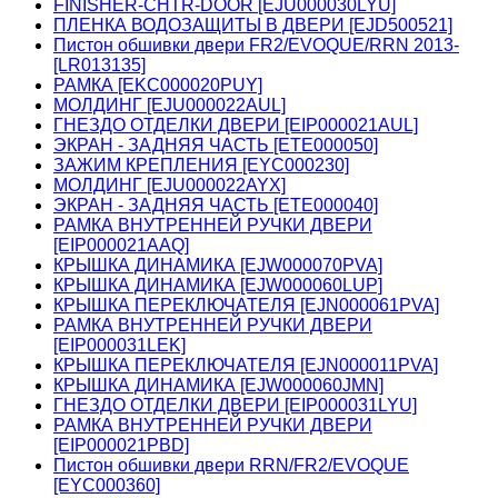
FINISHER-CHTR-DOOR [EJU000030LYU]
ПЛЕНКА ВОДОЗАЩИТЫ В ДВЕРИ [EJD500521]
Пистон обшивки двери FR2/EVOQUE/RRN 2013-
[LR013135]
РАМКА [EKC000020PUY]
МОЛДИНГ [EJU000022AUL]
ГНЕЗДО ОТДЕЛКИ ДВЕРИ [EIP000021AUL]
ЭКРАН - ЗАДНЯЯ ЧАСТЬ [ETE000050]
ЗАЖИМ КРЕПЛЕНИЯ [EYC000230]
МОЛДИНГ [EJU000022AYX]
ЭКРАН - ЗАДНЯЯ ЧАСТЬ [ETE000040]
РАМКА ВНУТРЕННЕЙ РУЧКИ ДВЕРИ
[EIP000021AAQ]
КРЫШКА ДИНАМИКА [EJW000070PVA]
КРЫШКА ДИНАМИКА [EJW000060LUP]
КРЫШКА ПЕРЕКЛЮЧАТЕЛЯ [EJN000061PVA]
РАМКА ВНУТРЕННЕЙ РУЧКИ ДВЕРИ
[EIP000031LEK]
КРЫШКА ПЕРЕКЛЮЧАТЕЛЯ [EJN000011PVA]
КРЫШКА ДИНАМИКА [EJW000060JMN]
ГНЕЗДО ОТДЕЛКИ ДВЕРИ [EIP000031LYU]
РАМКА ВНУТРЕННЕЙ РУЧКИ ДВЕРИ
[EIP000021PBD]
Пистон обшивки двери RRN/FR2/EVOQUE
[EYC000360]