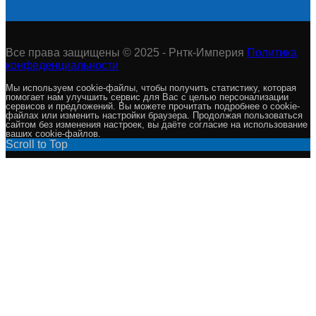
Все права защищены © 2025 - Рнтк-Империя
Политика
конфеденциальности
Мы используем cookie-файлы, чтобы получить статистику, которая
помогает нам улучшить сервис для Вас с целью персонализации
сервисов и предложений. Вы можете прочитать подробнее о cookie-
файлах или изменить настройки браузера. Продолжая пользоваться
сайтом без изменения настроек, вы даёте согласие на использование
ваших cookie-файлов.
Scroll to Top