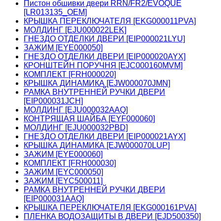
Пистон обшивки двери RRN/FR2/EVOQUE
[LR013135_OEM]
КРЫШКА ПЕРЕКЛЮЧАТЕЛЯ [EKG000011PVA]
МОЛДИНГ [EJU000022LEK]
ГНЕЗДО ОТДЕЛКИ ДВЕРИ [EIP000021LYU]
ЗАЖИМ [EYE000050]
ГНЕЗДО ОТДЕЛКИ ДВЕРИ [EIP000020AYX]
КРОНШТЕЙН ПОРУЧНЯ [EJC000160MVM]
КОМПЛЕКТ [FRH000020]
КРЫШКА ДИНАМИКА [EJW000070JMN]
РАМКА ВНУТРЕННЕЙ РУЧКИ ДВЕРИ
[EIP000031JCH]
МОЛДИНГ [EJU000032AAQ]
КОНТРЯЩАЯ ШАЙБА [EYF000060]
МОЛДИНГ [EJU000032PBD]
ГНЕЗДО ОТДЕЛКИ ДВЕРИ [EIP000021AYX]
КРЫШКА ДИНАМИКА [EJW000070LUP]
ЗАЖИМ [EYE000060]
КОМПЛЕКТ [FRH000030]
ЗАЖИМ [EYC000050]
ЗАЖИМ [EYC500011]
РАМКА ВНУТРЕННЕЙ РУЧКИ ДВЕРИ
[EIP000031AAQ]
КРЫШКА ПЕРЕКЛЮЧАТЕЛЯ [EKG000161PVA]
ПЛЕНКА ВОДОЗАЩИТЫ В ДВЕРИ [EJD500350]