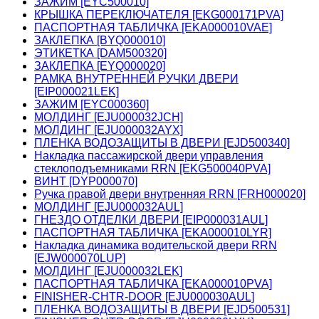
ЗАЖИМ [EYC500010]
КРЫШКА ПЕРЕКЛЮЧАТЕЛЯ [EKG000171PVA]
ПАСПОРТНАЯ ТАБЛИЧКА [EKA000010VAE]
ЗАКЛЕПКА [BYQ000010]
ЭТИКЕТКА [DAM500320]
ЗАКЛЕПКА [EYQ000020]
РАМКА ВНУТРЕННЕЙ РУЧКИ ДВЕРИ
[EIP000021LEK]
ЗАЖИМ [EYC000360]
МОЛДИНГ [EJU000032JCH]
МОЛДИНГ [EJU000032AYX]
ПЛЕНКА ВОДОЗАЩИТЫ В ДВЕРИ [EJD500340]
Накладка пассажирской двери управления
стеклоподъемниками RRN [EKG500040PVA]
ВИНТ [DYP000070]
Ручка правой двери внутренняя RRN [FRH000020]
МОЛДИНГ [EJU000032AUL]
ГНЕЗДО ОТДЕЛКИ ДВЕРИ [EIP000031AUL]
ПАСПОРТНАЯ ТАБЛИЧКА [EKA000010LYR]
Накладка динамика водительской двери RRN
[EJW000070LUP]
МОЛДИНГ [EJU000032LEK]
ПАСПОРТНАЯ ТАБЛИЧКА [EKA000010PVA]
FINISHER-CHTR-DOOR [EJU000030AUL]
ПЛЕНКА ВОДОЗАЩИТЫ В ДВЕРИ [EJD500531]