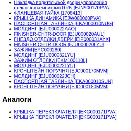
Накладка водительской двери управления
стеклоподъемниками RRN [EJN500170PVA]
ФЛАНЦЕВАЯ ГАЙКА [1708413]
КРЫШКА ДИНАМИКА [EJW000060PVA]
ПАСПОРТНАЯ ТАБЛИЧКА [EKA000010NUG]
МОЛДИНГ [EJU000022AAQ]
FINISHER-CHTR-DOOR [EJU000020AUL]
ГНЕЗДО ОТДЕЛКИ ДВЕРИ [EIP000031AYX]
FINISHER-CHTR-DOOR [EJU000020LYU]
ЗАЖИМ [EYC000280]
МОЛДИНГ [EJU000032LYU]
ЗАЖИМ ОТДЕЛКИ [EKM100110L]
МОЛДИНГ [EJU000022LYU]
КРОНШТЕЙН ПОРУЧНЯ [EJC000170MVM]
МОЛДИНГ [EJU000022JCH]
ПАСПОРТНАЯ ТАБЛИЧКА [EKA000010SUN]
КРОНШТЕЙН ПОРУЧНЯ [EJC000180MVM]
Аналоги
КРЫШКА ПЕРЕКЛЮЧАТЕЛЯ [EKG000171PVA]
КРЫШКА ПЕРЕКЛЮЧАТЕЛЯ [EKG000171PVA]