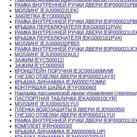
РАМКА ВНУТРЕННЕЙ РУЧКИ ДВЕРИ [EIP000031PB
МОЛДИНГ [EJU000022LEK]
ЗАКЛЕПКА [EYQ000020]
РАМКА ВНУТРЕННЕЙ РУЧКИ ДВЕРИ [EIP000021PB
КРЫШКА ПЕРЕКЛЮЧАТЕЛЯ [EKG000011PVA]
РАМКА ВНУТРЕННЕЙ РУЧКИ ДВЕРИ [EIP000021LE
КРЫШКА ПЕРЕКЛЮЧАТЕЛЯ [EKG000161PVA]
МОЛДИНГ [EJU000032PBD]
РАМКА ВНУТРЕННЕЙ РУЧКИ ДВЕРИ [EIP000021JC
МОЛДИНГ [EJU000032AUL]
ЗАЖИМ [EYC500011]
ЗАЖИМ [EYC000050]
КРОНШТЕЙН ПОРУЧНЯ [EJC000160MVM]
ГНЕЗДО ОТДЕЛКИ ДВЕРИ [EIP000021AYX]
КРЫШКА ДИНАМИКА [EJW000070JMN]
КОНТРЯЩАЯ ШАЙБА [EYF000060]
Накладка пассажирской двери управления стеклоп
ПАСПОРТНАЯ ТАБЛИЧКА [EKA000010LYR]
МОЛДИНГ [EJU000032LYU]
ПЛЕНКА ВОДОЗАЩИТЫ В ДВЕРИ [EJD500350]
ГНЕЗДО ОТДЕЛКИ ДВЕРИ [EIP000021LYU]
РАМКА ВНУТРЕННЕЙ РУЧКИ ДВЕРИ [EIP000031LE
КОМПЛЕКТ [FRH000030]
КРЫШКА ДИНАМИКА [EJW000060LUP]