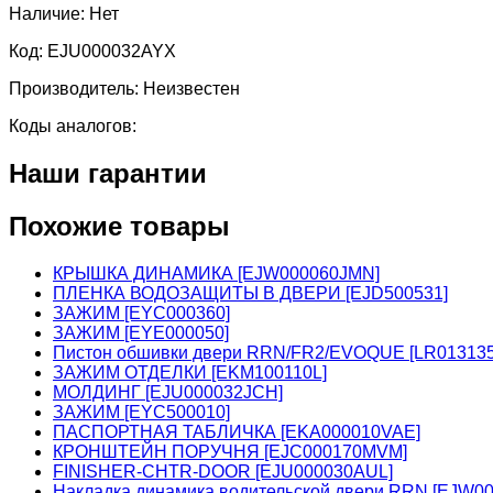
Наличие:
Нет
Код:
EJU000032AYX
Производитель:
Неизвестен
Коды аналогов:
Наши гарантии
Похожие товары
КРЫШКА ДИНАМИКА [EJW000060JMN]
ПЛЕНКА ВОДОЗАЩИТЫ В ДВЕРИ [EJD500531]
ЗАЖИМ [EYC000360]
ЗАЖИМ [EYE000050]
Пистон обшивки двери RRN/FR2/EVOQUE [LR01313
ЗАЖИМ ОТДЕЛКИ [EKM100110L]
МОЛДИНГ [EJU000032JCH]
ЗАЖИМ [EYC500010]
ПАСПОРТНАЯ ТАБЛИЧКА [EKA000010VAE]
КРОНШТЕЙН ПОРУЧНЯ [EJC000170MVM]
FINISHER-CHTR-DOOR [EJU000030AUL]
Накладка динамика водительской двери RRN [EJW0