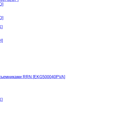
D]
D]
K]
H]
одъемниками RRN [EKG500040PVA]
K]