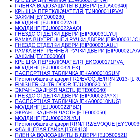
КРЫШКА ДИНАМИКА [EJW000070PVA]
ПЛЕНКА ВОДОЗАЩИТЫ В ДВЕРИ [EJD500340]
КРЫШКА ПЕРЕКЛЮЧАТЕЛЯ [EJN000011PVA]
ЗАЖИМ [EYC000280]
МОЛДИНГ [EJU000022AUL]
МОЛДИНГ [EJU000022AAQ]
ГНЕЗДО ОТДЕЛКИ ДВЕРИ [EIP000031LYU]
РАМКА ВНУТРЕННЕЙ РУЧКИ ДВЕРИ [EIP000031JC
ГНЕЗДО ОТДЕЛКИ ДВЕРИ [EIP000031AUL]
РАМКА ВНУТРЕННЕЙ РУЧКИ ДВЕРИ [EIP000021AA
ЗАЖИМ [EYE000060]
КРЫШКА ПЕРЕКЛЮЧАТЕЛЯ [EKG000171PVA]
МОЛДИНГ [EJU000032LEK]
ПАСПОРТНАЯ ТАБЛИЧКА [EKA000010SUN]
Пистон обшивки двери FR2/EVOQUE/RRN 2013- [LR0
FINISHER-CHTR-DOOR [EJU000020LYU]
ЭКРАН - ЗАДНЯЯ ЧАСТЬ [ETE000040]
ГНЕЗДО ОТДЕЛКИ ДВЕРИ [EIP000020AYX]
ПАСПОРТНАЯ ТАБЛИЧКА [EKA000010NUG]
МОЛДИНГ [EJU000022PBD]
ЭКРАН - ЗАДНЯЯ ЧАСТЬ [ETE000050]
МОЛДИНГ [EJU000022LYU]
Пистон обшивки двери RRN/FR2/EVOQUE [EYC0003
ФЛАНЦЕВАЯ ГАЙКА [1708413]
ПЛЕНКА ВОДОЗАЩИТЫ В ДВЕРИ [EJD500521]